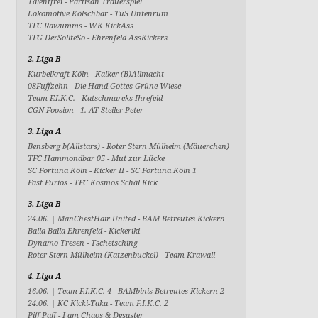
Talentfrei
-
Partisan Trauerspiel
Lokomotive Kölschbar
-
TuS Untenrum
TFC Rawumms
-
WK KickAss
TFG DerSollteSo
-
Ehrenfeld AssKickers
2. Liga B
Kurbelkraft Köln
-
Kalker (B)Allmacht
08Fuffzehn
-
Die Hand Gottes Grüne Wiese
Team F.I.K.C.
-
Katschmareks Ihrefeld
CGN Foosion
-
1. AT Steiler Peter
3. Liga A
Bensberg b(Allstars)
-
Roter Stern Mülheim (Mäuerchen)
TFC Hammondbar 05
-
Mut zur Lücke
SC Fortuna Köln - Kicker II
-
SC Fortuna Köln 1
Fast Furios
-
TFC Kosmos Schäl Kick
3. Liga B
24.06. |
ManChestHair United
-
BAM Betreutes Kickern
Balla Balla Ehrenfeld
-
Kickeriki
Dynamo Tresen
-
Tschetsching
Roter Stern Mülheim (Katzenbuckel)
-
Team Krawall
4. Liga A
16.06. |
Team F.I.K.C. 4
-
BAMbinis Betreutes Kickern 2
24.06. |
KC Kicki-Taka
-
Team F.I.K.C. 2
Piff Paff
-
I am Chaos & Desaster