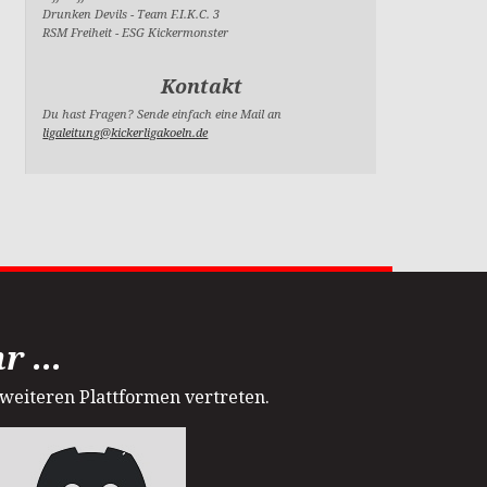
Drunken Devils
-
Team F.I.K.C. 3
RSM Freiheit
-
ESG Kickermonster
Kontakt
Du hast Fragen? Sende einfach eine Mail an
ligaleitung@kickerligakoeln.de
 ...
 weiteren Plattformen vertreten.