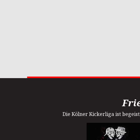
Fri
Die Kölner Kickerliga ist begei