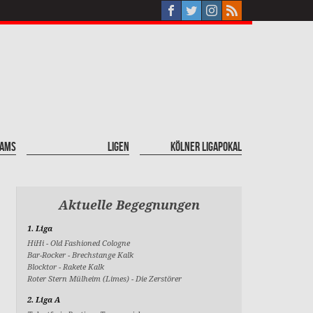
eams
Ligen
Kölner Ligapokal
Aktuelle Begegnungen
1. Liga
HiHi
-
Old Fashioned Cologne
Bar-Rocker
-
Brechstange Kalk
Blocktor
-
Rakete Kalk
Roter Stern Mülheim (Limes)
-
Die Zerstörer
2. Liga A