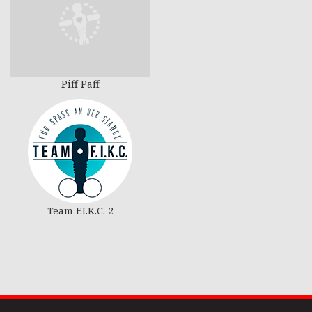
Piff Paff
Team F.I.K.C. 2