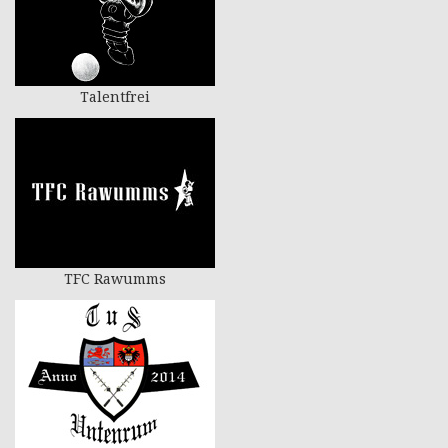
Talentfrei
TFC Rawumms