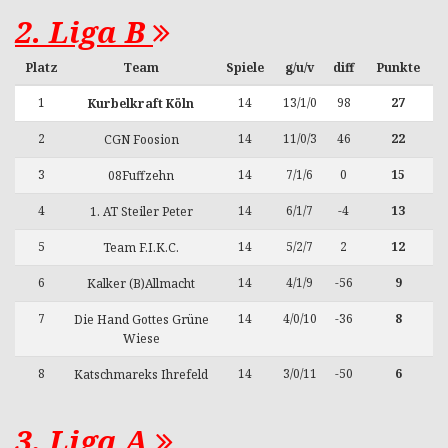
2. Liga B
Platz
Team
Spiele
g/u/v
diff
Punkte
1
14
13/1/0
98
27
Kurbelkraft Köln
2
14
11/0/3
46
22
CGN Foosion
3
14
7/1/6
0
15
08Fuffzehn
4
14
6/1/7
-4
13
1. AT Steiler Peter
5
14
5/2/7
2
12
Team F.I.K.C.
6
14
4/1/9
-56
9
Kalker (B)Allmacht
7
14
4/0/10
-36
8
Die Hand Gottes Grüne
Wiese
8
14
3/0/11
-50
6
Katschmareks Ihrefeld
3. Liga A