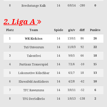
8
14
0/0/14
-280
0
Brechstange Kalk
2. Liga A
Platz
Team
Spiele
g/u/v
diff
Punkte
1
14
13/0/1
86
26
WK KickAss
2
14
11/0/3
92
22
TuS Untenrum
3
14
9/0/5
66
18
Talentfrei
4
14
7/1/6
-10
15
Partisan Trauerspiel
5
14
6/1/7
18
13
Lokomotive Kölschbar
6
14
4/2/8
-62
10
Ehrenfeld AssKickers
7
14
3/0/11
-52
6
TFC Rawumms
8
14
1/0/13
-138
2
TFG DerSollteSo