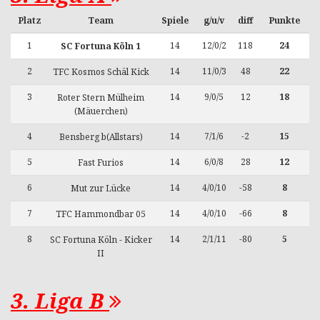
Platz
Team
Spiele
g/u/v
diff
Punkte
1
14
12/0/2
118
24
SC Fortuna Köln 1
2
14
11/0/3
48
22
TFC Kosmos Schäl Kick
3
14
9/0/5
12
18
Roter Stern Mülheim
(Mäuerchen)
4
14
7/1/6
-2
15
Bensberg b(Allstars)
5
14
6/0/8
28
12
Fast Furios
6
14
4/0/10
-58
8
Mut zur Lücke
7
14
4/0/10
-66
8
TFC Hammondbar 05
8
14
2/1/11
-80
5
SC Fortuna Köln - Kicker
II
3. Liga B