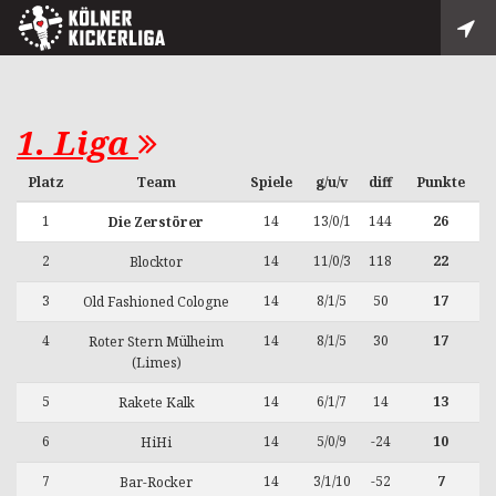
1. Liga
Platz
Team
Spiele
g/u/v
diff
Punkte
1
14
13/0/1
144
26
Die Zerstörer
2
14
11/0/3
118
22
Blocktor
3
14
8/1/5
50
17
Old Fashioned Cologne
4
14
8/1/5
30
17
Roter Stern Mülheim
(Limes)
5
14
6/1/7
14
13
Rakete Kalk
6
14
5/0/9
-24
10
HiHi
7
14
3/1/10
-52
7
Bar-Rocker