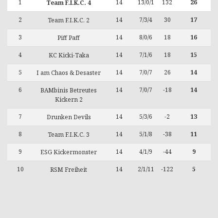
1
14
13/0/1
132
26
Team F.I.K.C. 4
2
14
7/3/4
30
17
Team F.I.K.C. 2
3
14
8/0/6
18
16
Piff Paff
4
14
7/1/6
18
15
KC Kicki-Taka
5
14
7/0/7
26
14
I am Chaos & Desaster
6
14
7/0/7
-18
14
BAMbinis Betreutes
Kickern 2
7
14
5/3/6
-2
13
Drunken Devils
8
14
5/1/8
-38
11
Team F.I.K.C. 3
9
14
4/1/9
-44
9
ESG Kickermonster
10
14
2/1/11
-122
5
RSM Freiheit