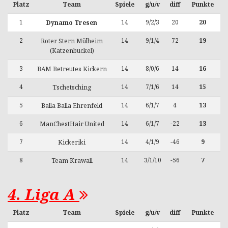
Platz
Team
Spiele
g/u/v
diff
Punkte
1
14
9/2/3
20
20
Dynamo Tresen
2
14
9/1/4
72
19
Roter Stern Mülheim
(Katzenbuckel)
3
14
8/0/6
14
16
BAM Betreutes Kickern
4
14
7/1/6
14
15
Tschetsching
5
14
6/1/7
4
13
Balla Balla Ehrenfeld
6
14
6/1/7
-22
13
ManChestHair United
7
14
4/1/9
-46
9
Kickeriki
8
14
3/1/10
-56
7
Team Krawall
4. Liga A
Platz
Team
Spiele
g/u/v
diff
Punkte