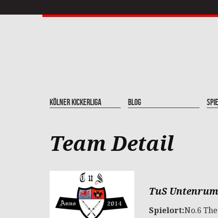
Kölner Kickerliga
Blog
Spi
Team Detail
TuS Untenru
Spielort:
No.6 The