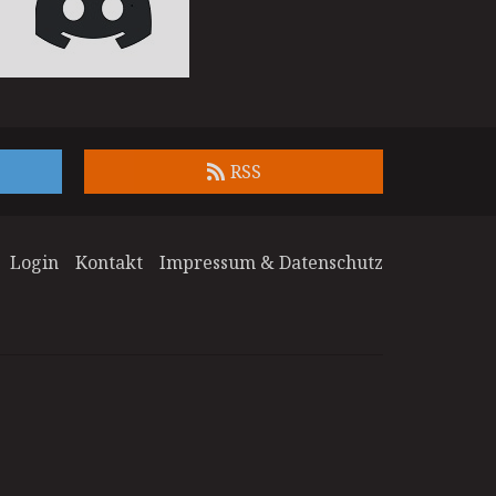
RSS
Login
Kontakt
Impressum & Datenschutz