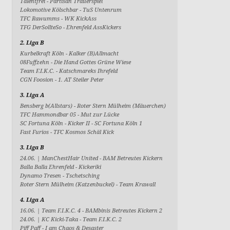
Talentfrei
-
Partisan Trauerspiel
Lokomotive Kölschbar
-
TuS Untenrum
TFC Rawumms
-
WK KickAss
TFG DerSollteSo
-
Ehrenfeld AssKickers
2. Liga B
Kurbelkraft Köln
-
Kalker (B)Allmacht
08Fuffzehn
-
Die Hand Gottes Grüne Wiese
Team F.I.K.C.
-
Katschmareks Ihrefeld
CGN Foosion
-
1. AT Steiler Peter
3. Liga A
Bensberg b(Allstars)
-
Roter Stern Mülheim (Mäuerchen)
TFC Hammondbar 05
-
Mut zur Lücke
SC Fortuna Köln - Kicker II
-
SC Fortuna Köln 1
Fast Furios
-
TFC Kosmos Schäl Kick
3. Liga B
24.06. |
ManChestHair United
-
BAM Betreutes Kickern
Balla Balla Ehrenfeld
-
Kickeriki
Dynamo Tresen
-
Tschetsching
Roter Stern Mülheim (Katzenbuckel)
-
Team Krawall
4. Liga A
16.06. |
Team F.I.K.C. 4
-
BAMbinis Betreutes Kickern 2
24.06. |
KC Kicki-Taka
-
Team F.I.K.C. 2
Piff Paff
-
I am Chaos & Desaster