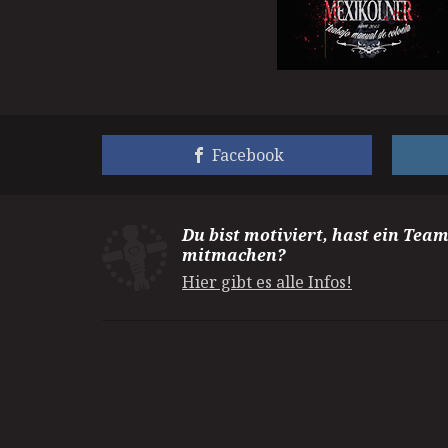
Facebook
Du bist motiviert, hast ein Tea
mitmachen?
Hier gibt es alle Infos!