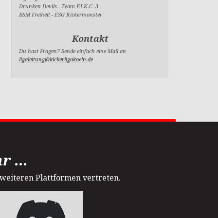
Drunken Devils
-
Team F.I.K.C. 3
RSM Freiheit
-
ESG Kickermonster
Kontakt
Du hast Fragen? Sende einfach eine Mail an
ligaleitung@kickerligakoeln.de
 ...
 weiteren Plattformen vertreten.