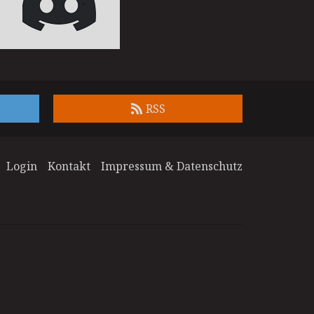
RSS
Login
Kontakt
Impressum & Datenschutz