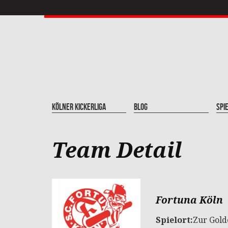
Kölner Kickerliga
Blog
Spi
Team Detail
Fortuna Köln
Spielort:
Zur Gold