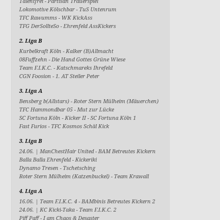
Talentfrei
-
Partisan Trauerspiel
Lokomotive Kölschbar
-
TuS Untenrum
TFC Rawumms
-
WK KickAss
TFG DerSollteSo
-
Ehrenfeld AssKickers
2. Liga B
Kurbelkraft Köln
-
Kalker (B)Allmacht
08Fuffzehn
-
Die Hand Gottes Grüne Wiese
Team F.I.K.C.
-
Katschmareks Ihrefeld
CGN Foosion
-
1. AT Steiler Peter
3. Liga A
Bensberg b(Allstars)
-
Roter Stern Mülheim (Mäuerchen)
TFC Hammondbar 05
-
Mut zur Lücke
SC Fortuna Köln - Kicker II
-
SC Fortuna Köln 1
Fast Furios
-
TFC Kosmos Schäl Kick
3. Liga B
24.06. |
ManChestHair United
-
BAM Betreutes Kickern
Balla Balla Ehrenfeld
-
Kickeriki
Dynamo Tresen
-
Tschetsching
Roter Stern Mülheim (Katzenbuckel)
-
Team Krawall
4. Liga A
16.06. |
Team F.I.K.C. 4
-
BAMbinis Betreutes Kickern 2
24.06. |
KC Kicki-Taka
-
Team F.I.K.C. 2
Piff Paff
-
I am Chaos & Desaster