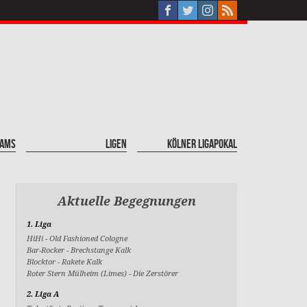
eams
Ligen
Kölner Ligapokal
Aktuelle Begegnungen
1. Liga
HiHi
-
Old Fashioned Cologne
Bar-Rocker
-
Brechstange Kalk
Blocktor
-
Rakete Kalk
Roter Stern Mülheim (Limes)
-
Die Zerstörer
2. Liga A