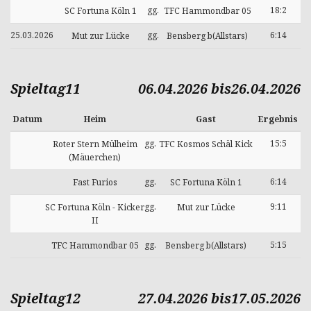
gg.
18:2
SC Fortuna Köln 1
TFC Hammondbar 05
25.03.2026
gg.
6:14
Mut zur Lücke
Bensberg b(Allstars)
Spieltag11
06.04.2026 bis26.04.2026
Datum
Heim
Gast
Ergebnis
gg.
15:5
Roter Stern Mülheim
TFC Kosmos Schäl Kick
(Mäuerchen)
gg.
6:14
Fast Furios
SC Fortuna Köln 1
gg.
9:11
SC Fortuna Köln - Kicker
Mut zur Lücke
II
gg.
5:15
TFC Hammondbar 05
Bensberg b(Allstars)
Spieltag12
27.04.2026 bis17.05.2026