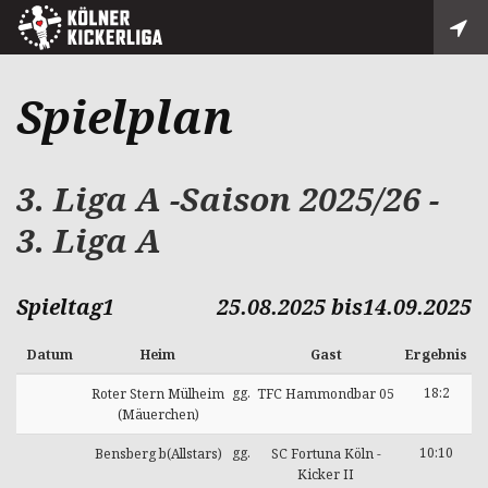
Spielplan
3. Liga A -Saison 2025/26 -
3. Liga A
Spieltag1
25.08.2025 bis14.09.2025
Datum
Heim
Gast
Ergebnis
gg.
18:2
Roter Stern Mülheim
TFC Hammondbar 05
(Mäuerchen)
gg.
10:10
Bensberg b(Allstars)
SC Fortuna Köln -
Kicker II