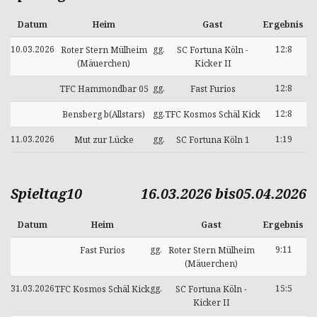
Datum
Heim
Gast
Ergebnis
10.03.2026
gg.
12:8
Roter Stern Mülheim
SC Fortuna Köln -
(Mäuerchen)
Kicker II
gg.
12:8
TFC Hammondbar 05
Fast Furios
gg.
12:8
Bensberg b(Allstars)
TFC Kosmos Schäl Kick
11.03.2026
gg.
1:19
Mut zur Lücke
SC Fortuna Köln 1
Spieltag10
16.03.2026 bis05.04.2026
Datum
Heim
Gast
Ergebnis
gg.
9:11
Fast Furios
Roter Stern Mülheim
(Mäuerchen)
31.03.2026
gg.
15:5
TFC Kosmos Schäl Kick
SC Fortuna Köln -
Kicker II