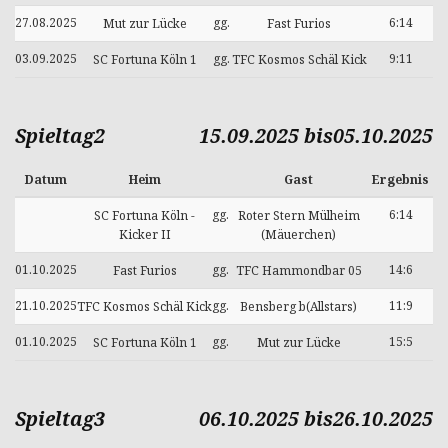
27.08.2025
gg.
6:14
Mut zur Lücke
Fast Furios
03.09.2025
gg.
9:11
SC Fortuna Köln 1
TFC Kosmos Schäl Kick
Spieltag2
15.09.2025 bis05.10.2025
Datum
Heim
Gast
Ergebnis
gg.
6:14
SC Fortuna Köln -
Roter Stern Mülheim
Kicker II
(Mäuerchen)
01.10.2025
gg.
14:6
Fast Furios
TFC Hammondbar 05
21.10.2025
gg.
11:9
TFC Kosmos Schäl Kick
Bensberg b(Allstars)
01.10.2025
gg.
15:5
SC Fortuna Köln 1
Mut zur Lücke
Spieltag3
06.10.2025 bis26.10.2025