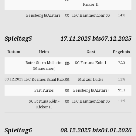
Kicker II
gg.
14:6
Bensberg b(Allstars)
TFC Hammondbar 05
Spieltag5
17.11.2025 bis07.12.2025
Datum
Heim
Gast
Ergebnis
gg.
7:13
Roter Stern Mülheim
SC Fortuna Köln 1
(Mäuerchen)
03.12.2025
gg.
12:8
TFC Kosmos Schäl Kick
Mut zur Lücke
gg.
9:11
Fast Furios
Bensberg b(Allstars)
gg.
11:9
SC Fortuna Köln -
TFC Hammondbar 05
Kicker II
Spieltag6
08.12.2025 bis04.01.2026