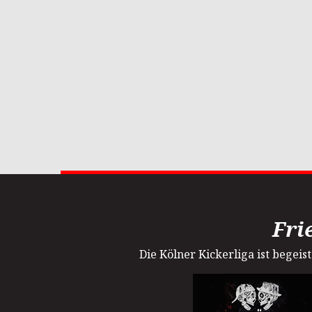
Fri
Die Kölner Kickerliga ist begei