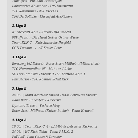
Talentfrei
-
Partisan Trauerspiel
Lokomotive Kölschbar
-
TuS Untenrum
TFC Rawumms
-
WK KickAss
TFG DerSollteSo
-
Ehrenfeld AssKickers
2. Liga B
Kurbelkraft Köln
-
Kalker (B)Allmacht
08Fuffzehn
-
Die Hand Gottes Grüne Wiese
Team F.I.K.C.
-
Katschmareks Ihrefeld
CGN Foosion
-
1. AT Steiler Peter
3. Liga A
Bensberg b(Allstars)
-
Roter Stern Mülheim (Mäuerchen)
TFC Hammondbar 05
-
Mut zur Lücke
SC Fortuna Köln - Kicker II
-
SC Fortuna Köln 1
Fast Furios
-
TFC Kosmos Schäl Kick
3. Liga B
24.06. |
ManChestHair United
-
BAM Betreutes Kickern
Balla Balla Ehrenfeld
-
Kickeriki
Dynamo Tresen
-
Tschetsching
Roter Stern Mülheim (Katzenbuckel)
-
Team Krawall
4. Liga A
16.06. |
Team F.I.K.C. 4
-
BAMbinis Betreutes Kickern 2
24.06. |
KC Kicki-Taka
-
Team F.I.K.C. 2
Piff Paff
-
I am Chaos & Desaster