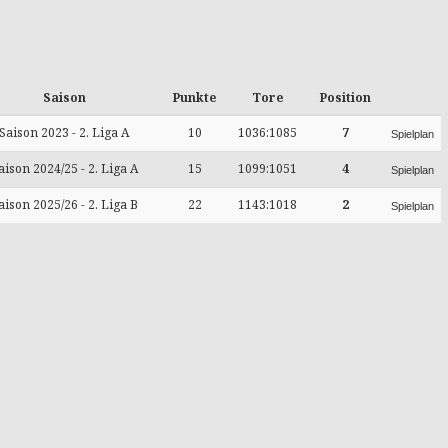
Saison
Punkte
Tore
Position
Saison 2023 - 2. Liga A
10
1036:1085
7
Spielplan
aison 2024/25 - 2. Liga A
15
1099:1051
4
Spielplan
aison 2025/26 - 2. Liga B
22
1143:1018
2
Spielplan