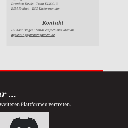
Drunken Devils
-
Team F.I.K.C. 3
RSM Freiheit
-
ESG Kickermonster
Kontakt
Du hast Fragen? Sende einfach eine Mail an
ligaleitung@kickerligakoeln.de
 ...
 weiteren Plattformen vertreten.