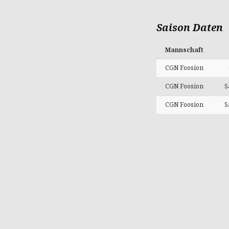
Saison Daten
Mannschaft
CGN Foosion
CGN Foosion
S
CGN Foosion
S