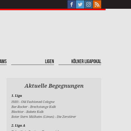
eams
Ligen
Kölner Ligapokal
Aktuelle Begegnungen
1. Liga
HiHi
-
Old Fashioned Cologne
Bar-Rocker
-
Brechstange Kalk
Blocktor
-
Rakete Kalk
Roter Stern Mülheim (Limes)
-
Die Zerstörer
2. Liga A