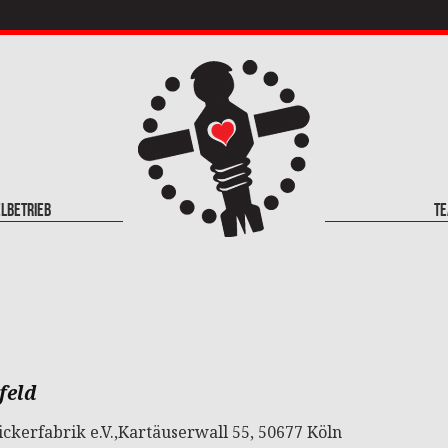
elbetrieb
T
feld
ickerfabrik e.V.,Kartäuserwall 55, 50677 Köln