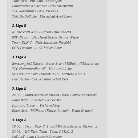
Talentfrei
-
Partisan Trauerspiel
Lokomotive Kölschbar
-
TuS Untenrum
TFC Rawumms
-
WK KickAss
TFG DerSollteSo
-
Ehrenfeld AssKickers
2. Liga B
Kurbelkraft Köln
-
Kalker (B)Allmacht
08Fuffzehn
-
Die Hand Gottes Grüne Wiese
Team F.I.K.C.
-
Katschmareks Ihrefeld
CGN Foosion
-
1. AT Steiler Peter
3. Liga A
Bensberg b(Allstars)
-
Roter Stern Mülheim (Mäuerchen)
TFC Hammondbar 05
-
Mut zur Lücke
SC Fortuna Köln - Kicker II
-
SC Fortuna Köln 1
Fast Furios
-
TFC Kosmos Schäl Kick
3. Liga B
24.06. |
ManChestHair United
-
BAM Betreutes Kickern
Balla Balla Ehrenfeld
-
Kickeriki
Dynamo Tresen
-
Tschetsching
Roter Stern Mülheim (Katzenbuckel)
-
Team Krawall
4. Liga A
16.06. |
Team F.I.K.C. 4
-
BAMbinis Betreutes Kickern 2
24.06. |
KC Kicki-Taka
-
Team F.I.K.C. 2
Piff Paff
-
I am Chaos & Desaster