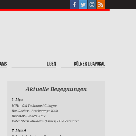
eams
Ligen
Kölner Ligapokal
Aktuelle Begegnungen
1. Liga
HiHi
-
Old Fashioned Cologne
Bar-Rocker
-
Brechstange Kalk
Blocktor
-
Rakete Kalk
Roter Stern Mülheim (Limes)
-
Die Zerstörer
2. Liga A