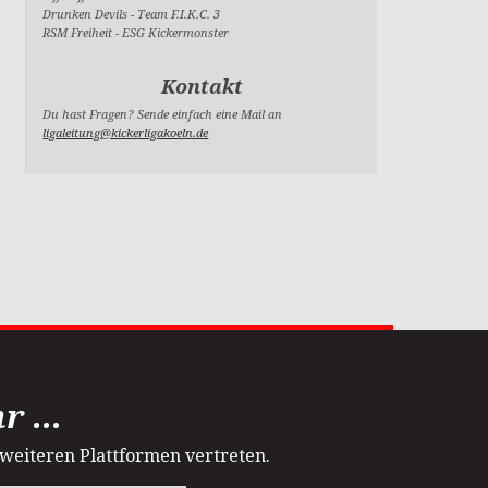
Drunken Devils
-
Team F.I.K.C. 3
RSM Freiheit
-
ESG Kickermonster
Kontakt
Du hast Fragen? Sende einfach eine Mail an
ligaleitung@kickerligakoeln.de
 ...
 weiteren Plattformen vertreten.