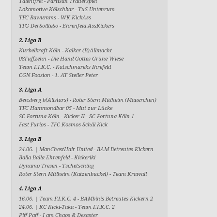
Talentfrei
-
Partisan Trauerspiel
Lokomotive Kölschbar
-
TuS Untenrum
TFC Rawumms
-
WK KickAss
TFG DerSollteSo
-
Ehrenfeld AssKickers
2. Liga B
Kurbelkraft Köln
-
Kalker (B)Allmacht
08Fuffzehn
-
Die Hand Gottes Grüne Wiese
Team F.I.K.C.
-
Katschmareks Ihrefeld
CGN Foosion
-
1. AT Steiler Peter
3. Liga A
Bensberg b(Allstars)
-
Roter Stern Mülheim (Mäuerchen)
TFC Hammondbar 05
-
Mut zur Lücke
SC Fortuna Köln - Kicker II
-
SC Fortuna Köln 1
Fast Furios
-
TFC Kosmos Schäl Kick
3. Liga B
24.06. |
ManChestHair United
-
BAM Betreutes Kickern
Balla Balla Ehrenfeld
-
Kickeriki
Dynamo Tresen
-
Tschetsching
Roter Stern Mülheim (Katzenbuckel)
-
Team Krawall
4. Liga A
16.06. |
Team F.I.K.C. 4
-
BAMbinis Betreutes Kickern 2
24.06. |
KC Kicki-Taka
-
Team F.I.K.C. 2
Piff Paff
-
I am Chaos & Desaster