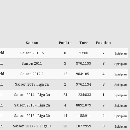
Saison
Punkte
Tore
Position
eld
Saison 2010 A
0
57:80
7
Spielplan
ld
Saison 2011
3
870:1199
8
Spielplan
eld
Saison 2012 2
12
984:1051
4
Spielplan
ld
Saison 2013 Liga 2a
2
976:1134
8
Spielplan
ld
Saison 2014 - Liga 3a
24
1234:833
1
Spielplan
ld
Saison 2015 - Liga 2a
4
889:1079
7
Spielplan
ld
Saison 2016 - Liga 3b
14
1158:911
4
Spielplan
ld
Saison 2017 - 3. Liga B
20
1077:959
3
Spielplan