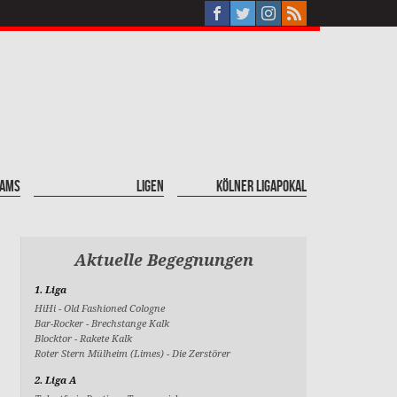
eams
Ligen
Kölner Ligapokal
Aktuelle Begegnungen
1. Liga
HiHi
-
Old Fashioned Cologne
Bar-Rocker
-
Brechstange Kalk
Blocktor
-
Rakete Kalk
Roter Stern Mülheim (Limes)
-
Die Zerstörer
2. Liga A