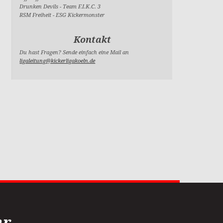
Drunken Devils
-
Team F.I.K.C. 3
RSM Freiheit
-
ESG Kickermonster
Kontakt
Du hast Fragen? Sende einfach eine Mail an
ligaleitung@kickerligakoeln.de
 ...