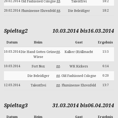
20.02.2014
gg.
18:2
Old Fashioned Cologne
Talentfrei
20.02.2014
gg.
18:2
Fluminense Ehrenfeld
Die Beleidiger
Spieltag2
10.03.2014 bis16.03.2014
Datum
Heim
Gast
Ergebnis
10.03.2014
gg.
15:5
Die Hand Gottes Grüne
Kalker (B)Allmacht
Wiese
10.03.2014
gg.
6:14
Fort Nox
WK Kickers
gg.
0:20
Die Beleidiger
Old Fashioned Cologne
12.03.2014
gg.
13:7
Talentfrei
Fluminense Ehrenfeld
Spieltag3
31.03.2014 bis06.04.2014
Datum
Heim
Gast
Ergebnis