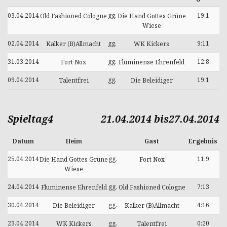
03.04.2014
gg.
19:1
Old Fashioned Cologne
Die Hand Gottes Grüne
Wiese
02.04.2014
gg.
9:11
Kalker (B)Allmacht
WK Kickers
31.03.2014
gg.
12:8
Fort Nox
Fluminense Ehrenfeld
09.04.2014
gg.
19:1
Talentfrei
Die Beleidiger
Spieltag4
21.04.2014 bis27.04.2014
Datum
Heim
Gast
Ergebnis
25.04.2014
gg.
11:9
Die Hand Gottes Grüne
Fort Nox
Wiese
24.04.2014
gg.
7:13
Fluminense Ehrenfeld
Old Fashioned Cologne
30.04.2014
gg.
4:16
Die Beleidiger
Kalker (B)Allmacht
23.04.2014
gg.
0:20
WK Kickers
Talentfrei