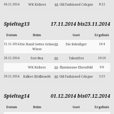
04.11.2014
gg.
8:12
WK Kickers
Old Fashioned Cologne
Spieltag13
17.11.2014 bis23.11.2014
Datum
Heim
Gast
Ergebnis
21.11.2014
gg.
16:4
Die Hand Gottes Grüne
Die Beleidiger
Wiese
26.11.2014
gg.
10:10
Fort Nox
Talentfrei
gg.
0:0
WK Kickers
Fluminense Ehrenfeld
20.11.2014
gg.
5:15
Kalker (B)Allmacht
Old Fashioned Cologne
Spieltag14
01.12.2014 bis07.12.2014
Datum
Heim
Gast
Ergebnis