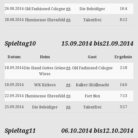
26.08.2014
gg.
16:4
Old Fashioned Cologne
Die Beleidiger
28.08.2014
gg.
8:12
Fluminense Ehrenfeld
Talentfrei
Spieltag10
15.09.2014 bis21.09.2014
Datum
Heim
Gast
Ergebnis
18.09.2014
gg.
2:18
Die Hand Gottes Grüne
Old Fashioned Cologne
Wiese
18.09.2014
gg.
14:6
WK Kickers
Kalker (B)Allmacht
22.09.2014
gg.
7:13
Fluminense Ehrenfeld
Fort Nox
25.09.2014
gg.
3:17
Die Beleidiger
Talentfrei
Spieltag11
06.10.2014 bis12.10.2014