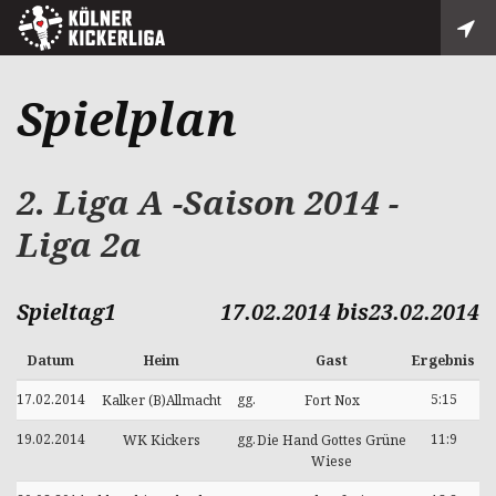
Spielplan
2. Liga A -Saison 2014 -
Liga 2a
Spieltag1
17.02.2014 bis23.02.2014
Datum
Heim
Gast
Ergebnis
17.02.2014
gg.
5:15
Kalker (B)Allmacht
Fort Nox
19.02.2014
gg.
11:9
WK Kickers
Die Hand Gottes Grüne
Wiese