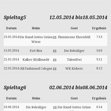
Spieltag5
12.05.2014 bis18.05.2014
Datum
Heim
Gast
Ergebnis
23.05.2014
gg.
7:13
Die Hand Gottes Grüne
Fluminense Ehrenfeld
Wiese
15.05.2014
gg.
14:6
Fort Nox
Die Beleidiger
21.05.2014
gg.
9:11
Kalker (B)Allmacht
Talentfrei
22.05.2014
gg.
8:12
Old Fashioned Cologne
WK Kickers
Spieltag6
02.06.2014 bis08.06.2014
Datum
Heim
Gast
Ergebnis
10.06.2014
gg.
6:14
Die Beleidiger
Die Hand Gottes Grüne