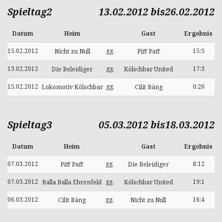
Spieltag2
13.02.2012 bis26.02.2012
Datum
Heim
Gast
Ergebnis
15.02.2012
gg.
15:5
Nicht zu Null
Piff Paff
13.02.2012
gg.
17:3
Die Beleidiger
Kölschbar United
15.02.2012
gg.
0:20
Lokomotiv Kölschbar
Cilit Bäng
Spieltag3
05.03.2012 bis18.03.2012
Datum
Heim
Gast
Ergebnis
07.03.2012
gg.
8:12
Piff Paff
Die Beleidiger
07.03.2012
gg.
19:1
Balla Balla Ehrenfeld
Kölschbar United
06.03.2012
gg.
16:4
Cilit Bäng
Nicht zu Null