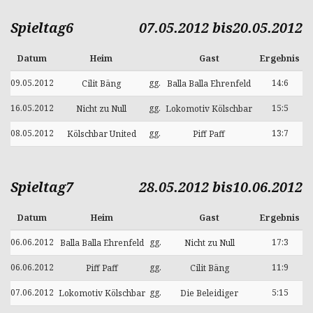
Spieltag6
07.05.2012 bis20.05.2012
Datum
Heim
Gast
Ergebnis
09.05.2012
gg.
14:6
Cilit Bäng
Balla Balla Ehrenfeld
16.05.2012
gg.
15:5
Nicht zu Null
Lokomotiv Kölschbar
08.05.2012
gg.
13:7
Kölschbar United
Piff Paff
Spieltag7
28.05.2012 bis10.06.2012
Datum
Heim
Gast
Ergebnis
06.06.2012
gg.
17:3
Balla Balla Ehrenfeld
Nicht zu Null
06.06.2012
gg.
11:9
Piff Paff
Cilit Bäng
07.06.2012
gg.
5:15
Lokomotiv Kölschbar
Die Beleidiger