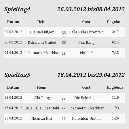
Spieltag4
26.03.2012 bis08.04.2012
Datum
Heim
Gast
Ergebnis
29.03.2012
gg.
3:17
Die Beleidiger
Balla Balla Ehrenfeld
26.03.2012
gg.
6:14
Kölschbar United
Cilit Bäng
04.04.2012
gg.
7:13
Lokomotiv Kölschbar
Piff Paff
Spieltag5
16.04.2012 bis29.04.2012
Datum
Heim
Gast
Ergebnis
18.04.2012
gg.
11:9
Cilit Bäng
Die Beleidiger
16.04.2012
gg.
17:3
Balla Balla Ehrenfeld
Lokomotiv Kölschbar
23.04.2012
gg.
14:6
Nicht zu Null
Kölschbar United