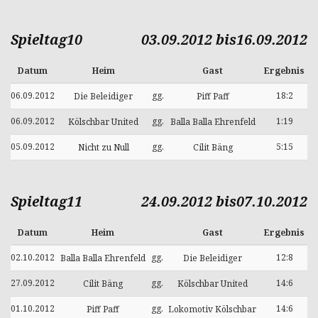
Spieltag10
03.09.2012 bis16.09.2012
Datum
Heim
Gast
Ergebnis
06.09.2012
gg.
18:2
Die Beleidiger
Piff Paff
06.09.2012
gg.
1:19
Kölschbar United
Balla Balla Ehrenfeld
05.09.2012
gg.
5:15
Nicht zu Null
Cilit Bäng
Spieltag11
24.09.2012 bis07.10.2012
Datum
Heim
Gast
Ergebnis
02.10.2012
gg.
12:8
Balla Balla Ehrenfeld
Die Beleidiger
27.09.2012
gg.
14:6
Cilit Bäng
Kölschbar United
01.10.2012
gg.
14:6
Piff Paff
Lokomotiv Kölschbar