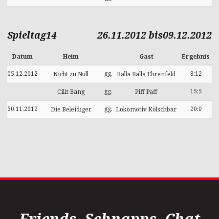
Spieltag14
26.11.2012 bis09.12.2012
Datum
Heim
Gast
Ergebnis
05.12.2012
gg.
8:12
Nicht zu Null
Balla Balla Ehrenfeld
gg.
15:5
Cilit Bäng
Piff Paff
30.11.2012
gg.
20:0
Die Beleidiger
Lokomotiv Kölschbar
Friends, Schnapps, Chat