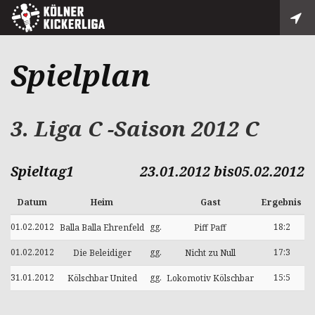
Spielplan
3. Liga C -Saison 2012 C
Spieltag1
23.01.2012 bis05.02.2012
Datum
Heim
Gast
Ergebnis
01.02.2012
gg.
18:2
Balla Balla Ehrenfeld
Piff Paff
01.02.2012
gg.
17:3
Die Beleidiger
Nicht zu Null
31.01.2012
gg.
15:5
Kölschbar United
Lokomotiv Kölschbar