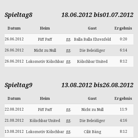
Spieltag8
18.06.2012 bis01.07.2012
Datum
Heim
Gast
Ergebnis
26.06.2012
gg.
0:20
Piff Paff
Balla Balla Ehrenfeld
26.06.2012
gg.
6:14
Nicht zu Null
Die Beleidiger
26.06.2012
gg.
8:12
Lokomotiv Kölschbar
Kölschbar United
Spieltag9
13.08.2012 bis26.08.2012
Datum
Heim
Gast
Ergebnis
22.08.2012
gg.
11:9
Piff Paff
Nicht zu Null
21.08.2012
gg.
4:16
Kölschbar United
Die Beleidiger
13.08.2012
gg.
8:12
Lokomotiv Kölschbar
Cilit Bäng