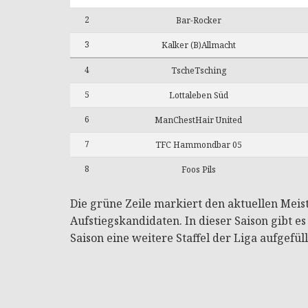
2
Bar-Rocker
3
Kalker (B)Allmacht
4
TscheTsching
5
Lottaleben Süd
6
ManChestHair United
7
TFC Hammondbar 05
8
Foos Pils
Die grüne Zeile markiert den aktuellen Meist
Aufstiegskandidaten. In dieser Saison gibt es
Saison eine weitere Staffel der Liga aufgefüll