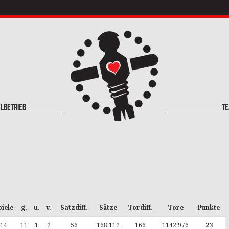
elbetrieb
T
piele
g.
u.
v.
Satzdiff.
Sätze
Tordiff.
Tore
Punkte
14
11
1
2
56
168:112
166
1142:976
23