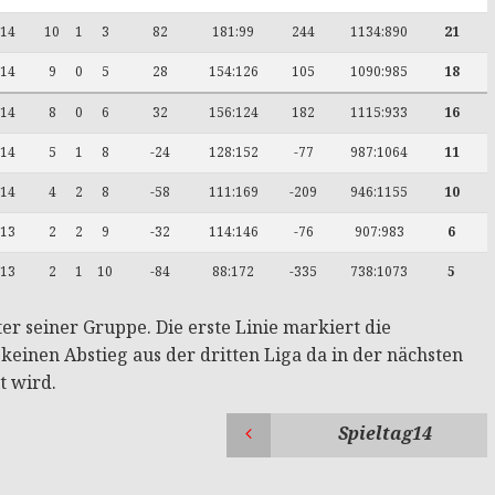
14
10
1
3
82
181:99
244
1134:890
21
14
9
0
5
28
154:126
105
1090:985
18
14
8
0
6
32
156:124
182
1115:933
16
14
5
1
8
-24
128:152
-77
987:1064
11
14
4
2
8
-58
111:169
-209
946:1155
10
13
2
2
9
-32
114:146
-76
907:983
6
13
2
1
10
-84
88:172
-335
738:1073
5
er seiner Gruppe. Die erste Linie markiert die
 keinen Abstieg aus der dritten Liga da in der nächsten
t wird.
Spieltag14