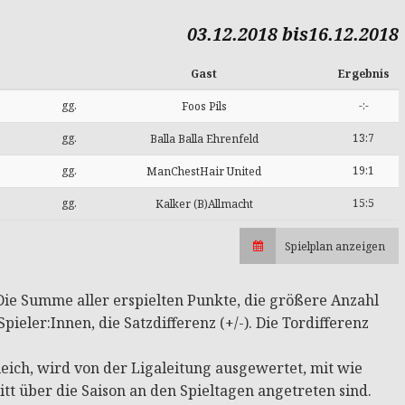
03.12.2018 bis16.12.2018
Gast
Ergebnis
gg.
-:-
Foos Pils
gg.
13:7
Balla Balla Ehrenfeld
gg.
19:1
ManChestHair United
gg.
15:5
Kalker (B)Allmacht
Spielplan anzeigen
: Die Summe aller erspielten Punkte, die größere Anzahl
pieler:Innen, die Satzdifferenz (+/-). Die Tordifferenz
ich, wird von der Ligaleitung ausgewertet, mit wie
tt über die Saison an den Spieltagen angetreten sind.