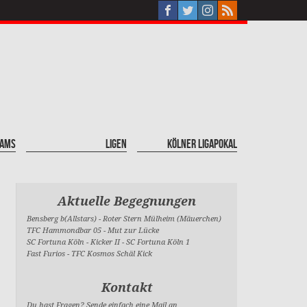
eams
Ligen
Kölner Ligapokal
Aktuelle Begegnungen
Bensberg b(Allstars)
-
Roter Stern Mülheim (Mäuerchen)
TFC Hammondbar 05
-
Mut zur Lücke
SC Fortuna Köln - Kicker II
-
SC Fortuna Köln 1
Fast Furios
-
TFC Kosmos Schäl Kick
Kontakt
Du hast Fragen? Sende einfach eine Mail an