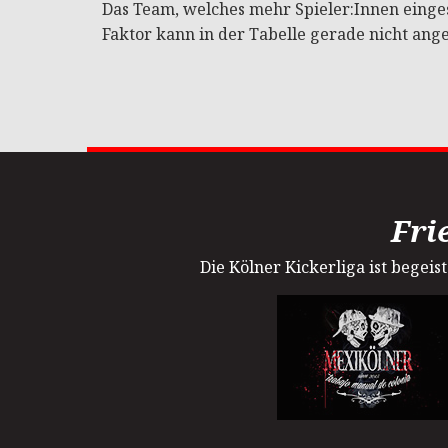
Das Team, welches mehr Spieler:Innen eingese
Faktor kann in der Tabelle gerade nicht ang
Fri
Die Kölner Kickerliga ist begei