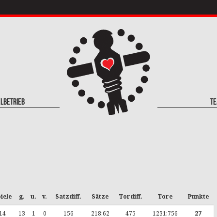
elbetrieb
T
iele
g.
u.
v.
Satzdiff.
Sätze
Tordiff.
Tore
Punkte
14
13
1
0
156
218:62
475
1231:756
27