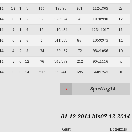
14
12
1
1
110
195:85
261
1124:863
25
14
8
1
5
32
156:124
140
1070:930
17
14
7
1
6
12
146:134
17
1034:1017
15
14
6
2
6
2
141:139
86
1059:973
14
14
4
2
8
-34
123:157
-72
984:1056
10
14
2
0
12
-76
102:178
-212
904:1116
4
14
0
0
14
-202
39:241
-695
548:1243
0
Spieltag14
01.12.2014 bis07.12.2014
Gast
Ergebnis