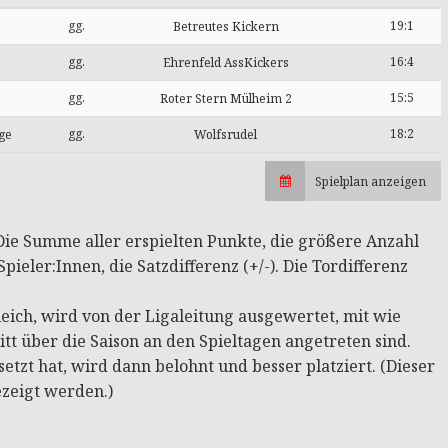
gg.
19:1
Betreutes Kickern
gg.
16:4
Ehrenfeld AssKickers
gg.
15:5
Roter Stern Mülheim 2
gg.
18:2
ge
Wolfsrudel
Spielplan anzeigen
: Die Summe aller erspielten Punkte, die größere Anzahl
pieler:Innen, die Satzdifferenz (+/-). Die Tordifferenz
ich, wird von der Ligaleitung ausgewertet, mit wie
tt über die Saison an den Spieltagen angetreten sind.
tzt hat, wird dann belohnt und besser platziert. (Dieser
ezeigt werden.)