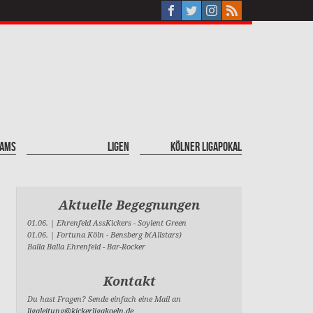
eams
Ligen
Kölner Ligapokal
Aktuelle Begegnungen
01.06. |
Ehrenfeld AssKickers
-
Soylent Green
01.06. |
Fortuna Köln
-
Bensberg b(Allstars)
Balla Balla Ehrenfeld
-
Bar-Rocker
Kontakt
Du hast Fragen? Sende einfach eine Mail an
ligaleitung@kickerligakoeln.de