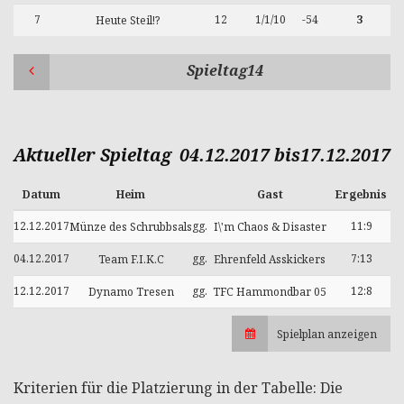
7
12
1/1/10
-54
3
Heute Steil!?
Spieltag14
Aktueller Spieltag
04.12.2017 bis17.12.2017
Datum
Heim
Gast
Ergebnis
12.12.2017
gg.
11:9
Münze des Schrubbsals
I\'m Chaos & Disaster
04.12.2017
gg.
7:13
Team F.I.K.C
Ehrenfeld Asskickers
12.12.2017
gg.
12:8
Dynamo Tresen
TFC Hammondbar 05
Spielplan anzeigen
Kriterien für die Platzierung in der Tabelle: Die