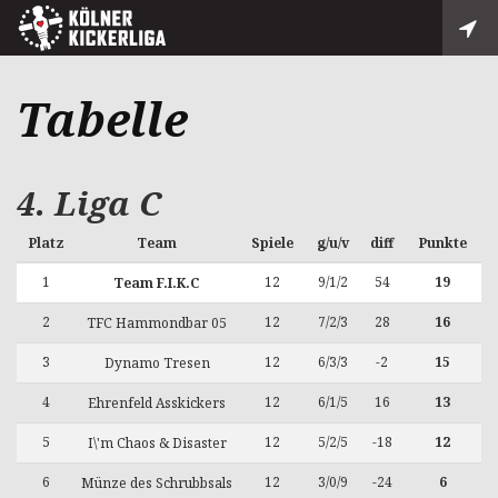
Tabelle
4. Liga C
Platz
Team
Spiele
g/u/v
diff
Punkte
1
12
9/1/2
54
19
Team F.I.K.C
2
12
7/2/3
28
16
TFC Hammondbar 05
3
12
6/3/3
-2
15
Dynamo Tresen
4
12
6/1/5
16
13
Ehrenfeld Asskickers
5
12
5/2/5
-18
12
I\'m Chaos & Disaster
6
12
3/0/9
-24
6
Münze des Schrubbsals