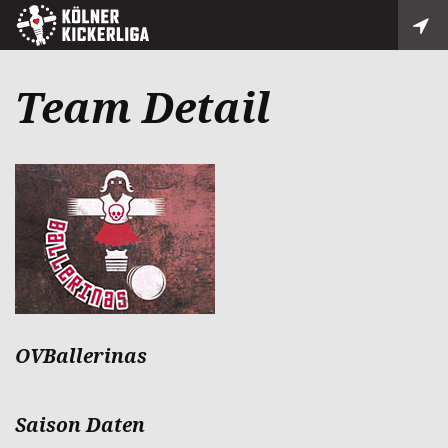
Team Detail
OVBallerinas
Saison Daten