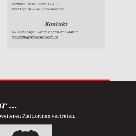
Drunken Devils
-
Team F.I.K.C. 3
RSM Freiheit
-
ESG Kickermonster
Kontakt
Du hast Fragen? Sende einfach eine Mail an
ligaleitung@kickerligakoeln.de
 ...
 weiteren Plattformen vertreten.