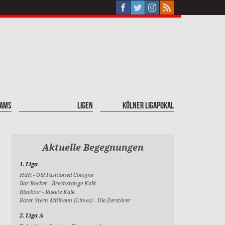
eams
Ligen
Kölner Ligapokal
Aktuelle Begegnungen
1. Liga
HiHi
-
Old Fashioned Cologne
Bar-Rocker
-
Brechstange Kalk
Blocktor
-
Rakete Kalk
Roter Stern Mülheim (Limes)
-
Die Zerstörer
2. Liga A