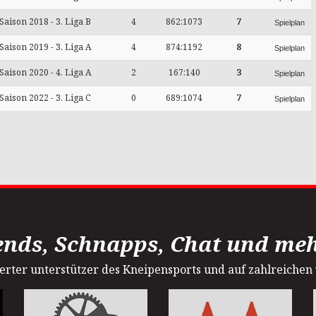
Saison 2018 - 3. Liga B
4
862:1073
7
Spielplan
Saison 2019 - 3. Liga A
4
874:1192
8
Spielplan
Saison 2020 - 4. Liga A
2
167:140
3
Spielplan
Saison 2022 - 3. Liga C
0
689:1074
7
Spielplan
ends, Schnapps, Chat und mehr
sterter unterstützer des Kneipensports und auf zahlreichen