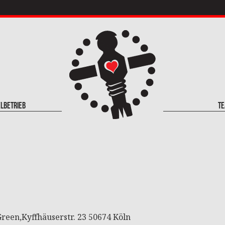
elbetrieb
T
Green,Kyffhäuserstr. 23 50674 Köln