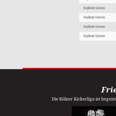
Soylent Green
Soylent Green
Soylent Green
Soylent Green
Fri
Die Kölner Kickerliga ist begei