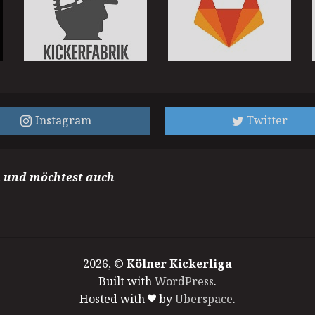
Instagram
Twitter
m und möchtest auch
2026, ©
Kölner Kickerliga
Built with
WordPress
.
Hosted with
by
Uberspace
.