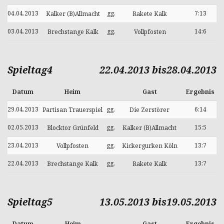
04.04.2013
gg.
7:13
Kalker (B)Allmacht
Rakete Kalk
03.04.2013
gg.
14:6
Brechstange Kalk
Vollpfosten
Spieltag4
22.04.2013 bis28.04.2013
Datum
Heim
Gast
Ergebnis
29.04.2013
gg.
6:14
Partisan Trauerspiel
Die Zerstörer
02.05.2013
gg.
15:5
Blocktor Grünfeld
Kalker (B)Allmacht
23.04.2013
gg.
13:7
Vollpfosten
Kickergurken Köln
22.04.2013
gg.
13:7
Brechstange Kalk
Rakete Kalk
Spieltag5
13.05.2013 bis19.05.2013
Datum
Heim
Gast
Ergebnis