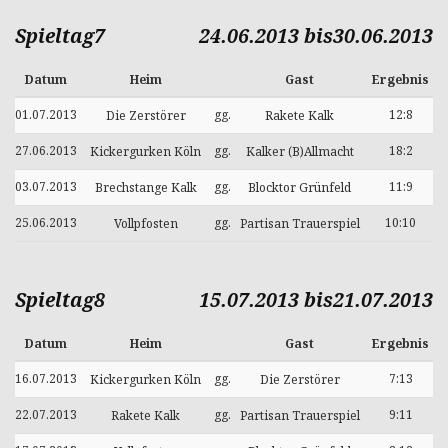
Spieltag7
24.06.2013 bis30.06.2013
Datum
Heim
Gast
Ergebnis
01.07.2013
gg.
12:8
Die Zerstörer
Rakete Kalk
27.06.2013
gg.
18:2
Kickergurken Köln
Kalker (B)Allmacht
03.07.2013
gg.
11:9
Brechstange Kalk
Blocktor Grünfeld
25.06.2013
gg.
10:10
Vollpfosten
Partisan Trauerspiel
Spieltag8
15.07.2013 bis21.07.2013
Datum
Heim
Gast
Ergebnis
16.07.2013
gg.
7:13
Kickergurken Köln
Die Zerstörer
22.07.2013
gg.
9:11
Rakete Kalk
Partisan Trauerspiel