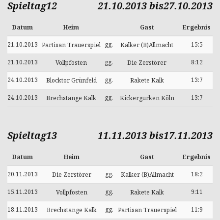
Spieltag12
21.10.2013 bis27.10.2013
Datum
Heim
Gast
Ergebnis
21.10.2013
gg.
15:5
Partisan Trauerspiel
Kalker (B)Allmacht
21.10.2013
gg.
8:12
Vollpfosten
Die Zerstörer
24.10.2013
gg.
13:7
Blocktor Grünfeld
Rakete Kalk
24.10.2013
gg.
13:7
Brechstange Kalk
Kickergurken Köln
Spieltag13
11.11.2013 bis17.11.2013
Datum
Heim
Gast
Ergebnis
20.11.2013
gg.
18:2
Die Zerstörer
Kalker (B)Allmacht
15.11.2013
gg.
9:11
Vollpfosten
Rakete Kalk
18.11.2013
gg.
11:9
Brechstange Kalk
Partisan Trauerspiel