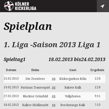
Spielplan
1. Liga -Saison 2013 Liga 1
Spieltag1
18.02.2013 bis24.02.2013
Datum
Heim
Gast
Ergebnis
25.02.2013
gg.
12:8
Die Zerstörer
Kickergurken Köln
19.02.2013
gg.
12:8
Partisan Trauerspiel
Rakete Kalk
27.02.2013
gg.
9:11
Blocktor Grünfeld
Vollpfosten
18.02.2013
gg.
7:13
Kalker (B)Allmacht
Brechstange Kalk