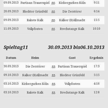
09.09.2013
gg.
9:11
Partisan Trauerspiel
Kickergurken Köln
20.09.2013
gg.
6:14
Blocktor Grünfeld
Die Zerstörer
09.09.2013
gg.
15:5
Rakete Kalk
Kalker (B)Allmacht
11.09.2013
gg.
10:10
Vollpfosten
Brechstange Kalk
Spieltag11
30.09.2013 bis06.10.2013
Datum
Heim
Gast
Ergebnis
30.09.2013
gg.
17:3
Die Zerstörer
Partisan Trauerspiel
09.10.2013
gg.
5:15
Kalker (B)Allmacht
Blocktor Grünfeld
03.10.2013
gg.
4:16
Kickergurken Köln
Vollpfosten
03.10.2013
gg.
12:8
Rakete Kalk
Brechstange Kalk