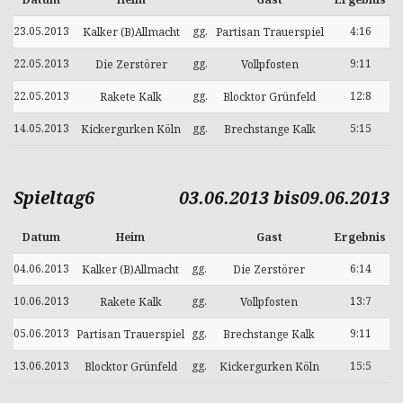
23.05.2013
gg.
4:16
Kalker (B)Allmacht
Partisan Trauerspiel
22.05.2013
gg.
9:11
Die Zerstörer
Vollpfosten
22.05.2013
gg.
12:8
Rakete Kalk
Blocktor Grünfeld
14.05.2013
gg.
5:15
Kickergurken Köln
Brechstange Kalk
Spieltag6
03.06.2013 bis09.06.2013
Datum
Heim
Gast
Ergebnis
04.06.2013
gg.
6:14
Kalker (B)Allmacht
Die Zerstörer
10.06.2013
gg.
13:7
Rakete Kalk
Vollpfosten
05.06.2013
gg.
9:11
Partisan Trauerspiel
Brechstange Kalk
13.06.2013
gg.
15:5
Blocktor Grünfeld
Kickergurken Köln