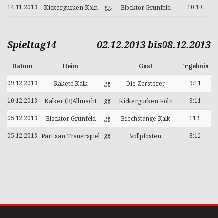
14.11.2013
gg.
10:10
Kickergurken Köln
Blocktor Grünfeld
Spieltag14
02.12.2013 bis08.12.2013
Datum
Heim
Gast
Ergebnis
09.12.2013
gg.
9:11
Rakete Kalk
Die Zerstörer
10.12.2013
gg.
9:11
Kalker (B)Allmacht
Kickergurken Köln
05.12.2013
gg.
11:9
Blocktor Grünfeld
Brechstange Kalk
05.12.2013
gg.
8:12
Partisan Trauerspiel
Vollpfosten