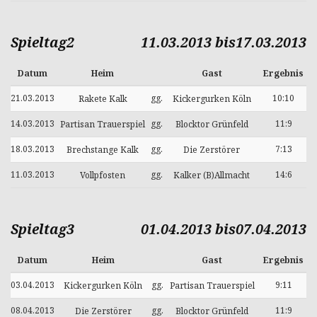
Spieltag2
11.03.2013 bis17.03.2013
Datum
Heim
Gast
Ergebnis
21.03.2013
gg.
10:10
Rakete Kalk
Kickergurken Köln
14.03.2013
gg.
11:9
Partisan Trauerspiel
Blocktor Grünfeld
18.03.2013
gg.
7:13
Brechstange Kalk
Die Zerstörer
11.03.2013
gg.
14:6
Vollpfosten
Kalker (B)Allmacht
Spieltag3
01.04.2013 bis07.04.2013
Datum
Heim
Gast
Ergebnis
03.04.2013
gg.
9:11
Kickergurken Köln
Partisan Trauerspiel
08.04.2013
gg.
11:9
Die Zerstörer
Blocktor Grünfeld