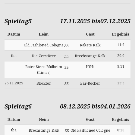
Spieltag5
17.11.2025 bis07.12.2025
Datum
Heim
Gast
Ergebnis
gg.
11:9
Old Fashioned Cologne
Rakete Kalk
tba
gg.
20:0
Die Zerstörer
Brechstange Kalk
gg.
9:11
Roter Stern Mülheim
HiHi
(Limes)
25.11.2025
gg.
15:5
Blocktor
Bar-Rocker
Spieltag6
08.12.2025 bis04.01.2026
Datum
Heim
Gast
Ergebnis
tba
gg.
0:20
Brechstange Kalk
Old Fashioned Cologne