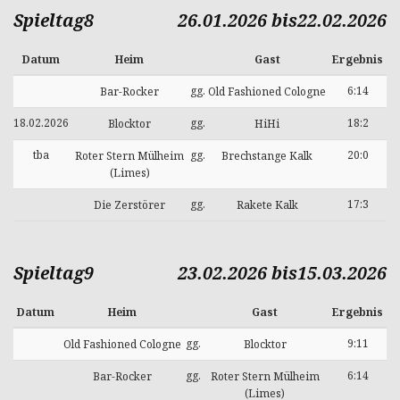
Spieltag8
26.01.2026 bis22.02.2026
Datum
Heim
Gast
Ergebnis
gg.
6:14
Bar-Rocker
Old Fashioned Cologne
18.02.2026
gg.
18:2
Blocktor
HiHi
tba
gg.
20:0
Roter Stern Mülheim
Brechstange Kalk
(Limes)
gg.
17:3
Die Zerstörer
Rakete Kalk
Spieltag9
23.02.2026 bis15.03.2026
Datum
Heim
Gast
Ergebnis
gg.
9:11
Old Fashioned Cologne
Blocktor
gg.
6:14
Bar-Rocker
Roter Stern Mülheim
(Limes)