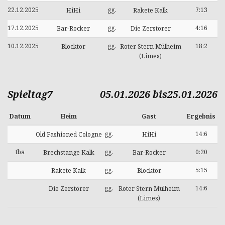
22.12.2025
gg.
7:13
HiHi
Rakete Kalk
17.12.2025
gg.
4:16
Bar-Rocker
Die Zerstörer
10.12.2025
gg.
18:2
Blocktor
Roter Stern Mülheim
(Limes)
Spieltag7
05.01.2026 bis25.01.2026
Datum
Heim
Gast
Ergebnis
gg.
14:6
Old Fashioned Cologne
HiHi
tba
gg.
0:20
Brechstange Kalk
Bar-Rocker
gg.
5:15
Rakete Kalk
Blocktor
gg.
14:6
Die Zerstörer
Roter Stern Mülheim
(Limes)