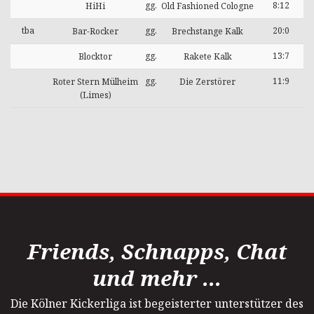
gg.
8:12
HiHi
Old Fashioned Cologne
tba
gg.
20:0
Bar-Rocker
Brechstange Kalk
gg.
13:7
Blocktor
Rakete Kalk
gg.
11:9
Roter Stern Mülheim
Die Zerstörer
(Limes)
Friends, Schnapps, Chat
und mehr ...
Die Kölner Kickerliga ist begeisterter unterstützer des