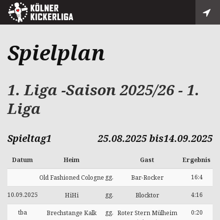
Spielplan
1. Liga -Saison 2025/26 - 1.
Liga
Spieltag1
25.08.2025 bis14.09.2025
Datum
Heim
Gast
Ergebnis
gg.
16:4
Old Fashioned Cologne
Bar-Rocker
10.09.2025
gg.
4:16
HiHi
Blocktor
tba
gg.
0:20
Brechstange Kalk
Roter Stern Mülheim