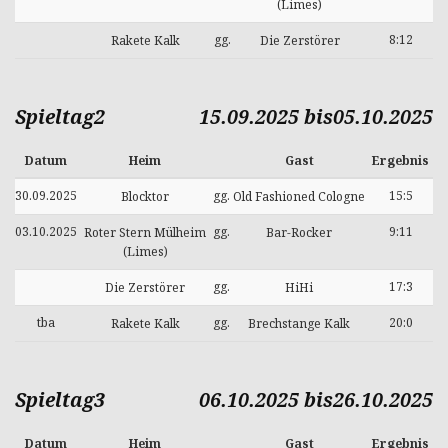
(Limes)
gg.
8:12
Rakete Kalk
Die Zerstörer
Spieltag2
15.09.2025 bis05.10.2025
Datum
Heim
Gast
Ergebnis
30.09.2025
gg.
15:5
Blocktor
Old Fashioned Cologne
03.10.2025
gg.
9:11
Roter Stern Mülheim
Bar-Rocker
(Limes)
gg.
17:3
Die Zerstörer
HiHi
tba
gg.
20:0
Rakete Kalk
Brechstange Kalk
Spieltag3
06.10.2025 bis26.10.2025
Datum
Heim
Gast
Ergebnis