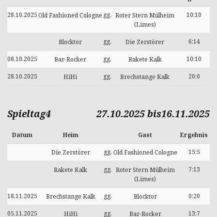
28.10.2025
gg.
10:10
Old Fashioned Cologne
Roter Stern Mülheim
(Limes)
gg.
6:14
Blocktor
Die Zerstörer
08.10.2025
gg.
10:10
Bar-Rocker
Rakete Kalk
28.10.2025
gg.
20:0
HiHi
Brechstange Kalk
Spieltag4
27.10.2025 bis16.11.2025
Datum
Heim
Gast
Ergebnis
gg.
15:5
Die Zerstörer
Old Fashioned Cologne
gg.
7:13
Rakete Kalk
Roter Stern Mülheim
(Limes)
18.11.2025
gg.
0:20
Brechstange Kalk
Blocktor
05.11.2025
gg.
13:7
HiHi
Bar-Rocker