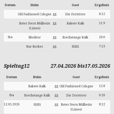
Datum
Heim
Gast
Ergebnis
gg.
8:12
Old Fashioned Cologne
Die Zerstörer
gg.
11:9
Roter Stern Mülheim
Rakete Kalk
(Limes)
tba
gg.
20:0
Blocktor
Brechstange Kalk
gg.
7:13
Bar-Rocker
HiHi
Spieltag12
27.04.2026 bis17.05.2026
Datum
Heim
Gast
Ergebnis
gg.
12:8
Rakete Kalk
Old Fashioned Cologne
tba
gg.
0:20
Brechstange Kalk
Die Zerstörer
12.05.2026
gg.
8:12
HiHi
Roter Stern Mülheim
(Limes)