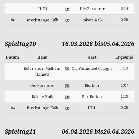
gg.
6:14
HiHi
Die Zerstörer
tba
gg.
0:20
Brechstange Kalk
Rakete Kalk
Spieltag10
16.03.2026 bis05.04.2026
Datum
Heim
Gast
Ergebnis
gg.
7:13
Roter Stern Mülheim
Old Fashioned Cologne
(Limes)
gg.
13:7
Die Zerstörer
Blocktor
gg.
11:9
Rakete Kalk
Bar-Rocker
tba
gg.
0:20
Brechstange Kalk
HiHi
Spieltag11
06.04.2026 bis26.04.2026