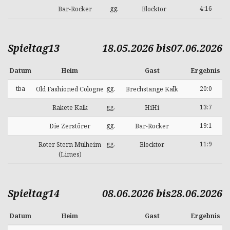
gg.
4:16
Bar-Rocker
Blocktor
Spieltag13
18.05.2026 bis07.06.2026
Datum
Heim
Gast
Ergebnis
tba
gg.
20:0
Old Fashioned Cologne
Brechstange Kalk
gg.
13:7
Rakete Kalk
HiHi
gg.
19:1
Die Zerstörer
Bar-Rocker
gg.
11:9
Roter Stern Mülheim
Blocktor
(Limes)
Spieltag14
08.06.2026 bis28.06.2026
Datum
Heim
Gast
Ergebnis