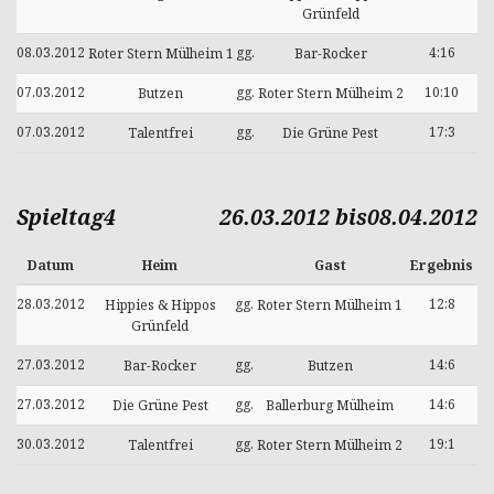
Grünfeld
08.03.2012
gg.
4:16
Roter Stern Mülheim 1
Bar-Rocker
07.03.2012
gg.
10:10
Butzen
Roter Stern Mülheim 2
07.03.2012
gg.
17:3
Talentfrei
Die Grüne Pest
Spieltag4
26.03.2012 bis08.04.2012
Datum
Heim
Gast
Ergebnis
28.03.2012
gg.
12:8
Hippies & Hippos
Roter Stern Mülheim 1
Grünfeld
27.03.2012
gg.
14:6
Bar-Rocker
Butzen
27.03.2012
gg.
14:6
Die Grüne Pest
Ballerburg Mülheim
30.03.2012
gg.
19:1
Talentfrei
Roter Stern Mülheim 2