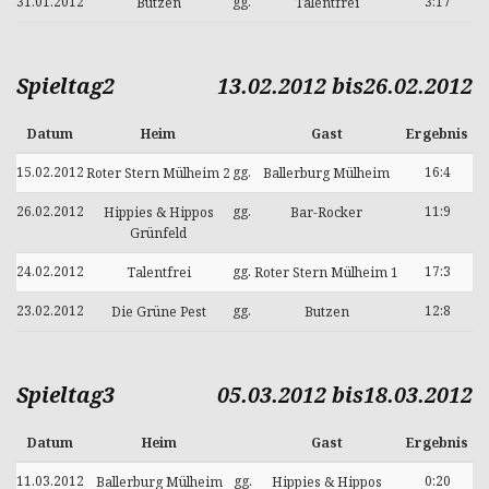
31.01.2012
gg.
3:17
Butzen
Talentfrei
Spieltag2
13.02.2012 bis26.02.2012
Datum
Heim
Gast
Ergebnis
15.02.2012
gg.
16:4
Roter Stern Mülheim 2
Ballerburg Mülheim
26.02.2012
gg.
11:9
Hippies & Hippos
Bar-Rocker
Grünfeld
24.02.2012
gg.
17:3
Talentfrei
Roter Stern Mülheim 1
23.02.2012
gg.
12:8
Die Grüne Pest
Butzen
Spieltag3
05.03.2012 bis18.03.2012
Datum
Heim
Gast
Ergebnis
11.03.2012
gg.
0:20
Ballerburg Mülheim
Hippies & Hippos