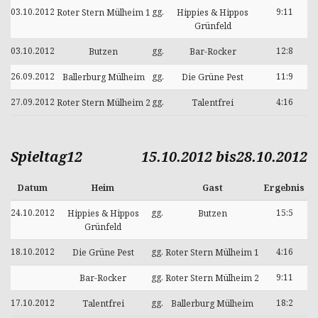
03.10.2012
gg.
9:11
Roter Stern Mülheim 1
Hippies & Hippos
Grünfeld
03.10.2012
gg.
12:8
Butzen
Bar-Rocker
26.09.2012
gg.
11:9
Ballerburg Mülheim
Die Grüne Pest
27.09.2012
gg.
4:16
Roter Stern Mülheim 2
Talentfrei
Spieltag12
15.10.2012 bis28.10.2012
Datum
Heim
Gast
Ergebnis
24.10.2012
gg.
15:5
Hippies & Hippos
Butzen
Grünfeld
18.10.2012
gg.
4:16
Die Grüne Pest
Roter Stern Mülheim 1
gg.
9:11
Bar-Rocker
Roter Stern Mülheim 2
17.10.2012
gg.
18:2
Talentfrei
Ballerburg Mülheim