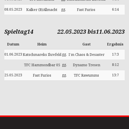
08.05.2023
gg.
6:14
Kalker (B)Allmacht
Fast Furios
Spieltag14
22.05.2023 bis11.06.2023
Datum
Heim
Gast
Ergebnis
01.06.2023
gg.
17:3
Katschmareks Ihrefeld
I’m Chaos & Desaster
gg.
8:12
TFC Hammondbar 05
Dynamo Tresen
25.05.2023
gg.
13:7
Fast Furios
TFC Rawumms