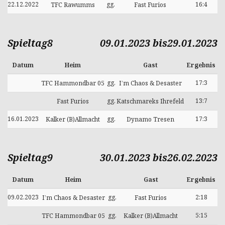
22.12.2022
gg.
16:4
TFC Rawumms
Fast Furios
Spieltag8
09.01.2023 bis29.01.2023
Datum
Heim
Gast
Ergebnis
gg.
17:3
TFC Hammondbar 05
I’m Chaos & Desaster
gg.
13:7
Fast Furios
Katschmareks Ihrefeld
16.01.2023
gg.
17:3
Kalker (B)Allmacht
Dynamo Tresen
Spieltag9
30.01.2023 bis26.02.2023
Datum
Heim
Gast
Ergebnis
09.02.2023
gg.
2:18
I’m Chaos & Desaster
Fast Furios
gg.
5:15
TFC Hammondbar 05
Kalker (B)Allmacht