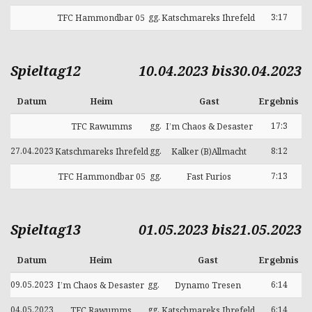
gg.
3:17
TFC Hammondbar 05
Katschmareks Ihrefeld
Spieltag12
10.04.2023 bis30.04.2023
Datum
Heim
Gast
Ergebnis
gg.
17:3
TFC Rawumms
I’m Chaos & Desaster
27.04.2023
gg.
8:12
Katschmareks Ihrefeld
Kalker (B)Allmacht
gg.
7:13
TFC Hammondbar 05
Fast Furios
Spieltag13
01.05.2023 bis21.05.2023
Datum
Heim
Gast
Ergebnis
09.05.2023
gg.
6:14
I’m Chaos & Desaster
Dynamo Tresen
04.05.2023
gg.
6:14
TFC Rawumms
Katschmareks Ihrefeld