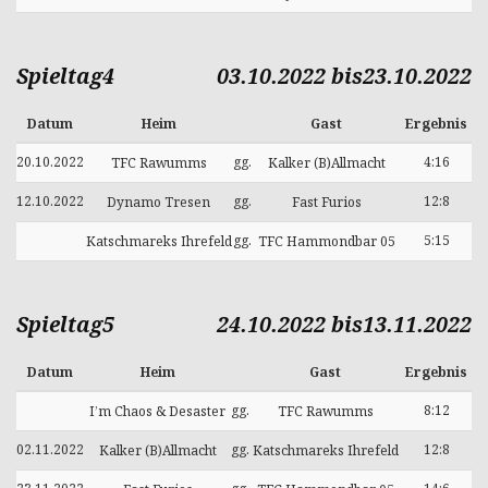
Spieltag4
03.10.2022 bis23.10.2022
Datum
Heim
Gast
Ergebnis
20.10.2022
gg.
4:16
TFC Rawumms
Kalker (B)Allmacht
12.10.2022
gg.
12:8
Dynamo Tresen
Fast Furios
gg.
5:15
Katschmareks Ihrefeld
TFC Hammondbar 05
Spieltag5
24.10.2022 bis13.11.2022
Datum
Heim
Gast
Ergebnis
gg.
8:12
I’m Chaos & Desaster
TFC Rawumms
02.11.2022
gg.
12:8
Kalker (B)Allmacht
Katschmareks Ihrefeld