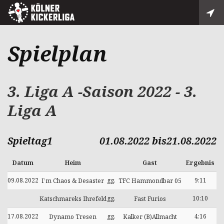
Spielplan
3. Liga A -Saison 2022 - 3.
Liga A
Spieltag1
01.08.2022 bis21.08.2022
Datum
Heim
Gast
Ergebnis
09.08.2022
gg.
9:11
I’m Chaos & Desaster
TFC Hammondbar 05
gg.
10:10
Katschmareks Ihrefeld
Fast Furios
17.08.2022
gg.
4:16
Dynamo Tresen
Kalker (B)Allmacht