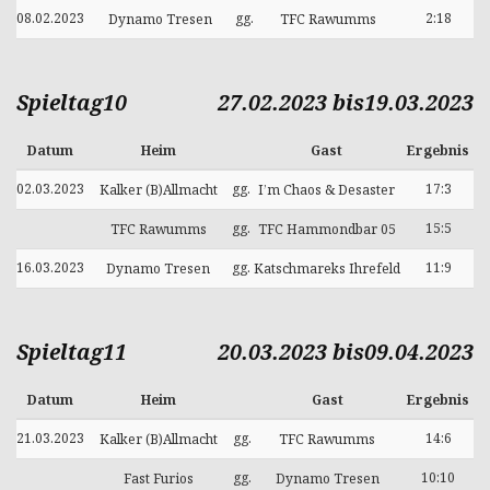
08.02.2023
gg.
2:18
Dynamo Tresen
TFC Rawumms
Spieltag10
27.02.2023 bis19.03.2023
Datum
Heim
Gast
Ergebnis
02.03.2023
gg.
17:3
Kalker (B)Allmacht
I’m Chaos & Desaster
gg.
15:5
TFC Rawumms
TFC Hammondbar 05
16.03.2023
gg.
11:9
Dynamo Tresen
Katschmareks Ihrefeld
Spieltag11
20.03.2023 bis09.04.2023
Datum
Heim
Gast
Ergebnis
21.03.2023
gg.
14:6
Kalker (B)Allmacht
TFC Rawumms
gg.
10:10
Fast Furios
Dynamo Tresen