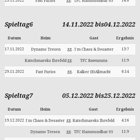
23.11.2022
gg.
14:6
Fast Furios
TFC Hammondbar 05
Spieltag6
14.11.2022 bis04.12.2022
Datum
Heim
Gast
Ergebnis
17.11.2022
gg.
13:7
Dynamo Tresen
I’m Chaos & Desaster
gg.
11:9
Katschmareks Ihrefeld
TFC Rawumms
29.11.2022
gg.
6:14
Fast Furios
Kalker (B)Allmacht
Spieltag7
05.12.2022 bis25.12.2022
Datum
Heim
Gast
Ergebnis
19.12.2022
gg.
4:16
I’m Chaos & Desaster
Katschmareks Ihrefeld
gg.
11:9
Dynamo Tresen
TFC Hammondbar 05