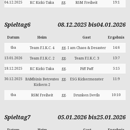
04.12.2025
gg.
19:1
KC Kicki-Taka
RSM Freiheit
Spieltag6
08.12.2025 bis04.01.2026
Datum
Heim
Gast
Ergebnis
tba
gg.
14:6
Team F.I.K.C. 4
I am Chaos & Desaster
13.01.2026
gg.
13:7
Team F.I.K.C. 2
Team F.I.K.C. 3
18.12.2025
gg.
5:15
KC Kicki-Taka
Piff Paff
30.12.2025
gg.
11:9
BAMbinis Betreutes
ESG Kickermonster
Kickern 2
tba
gg.
10:10
RSM Freiheit
Drunken Devils
Spieltag7
05.01.2026 bis25.01.2026
Datum
Heim
Gast
Ergebnis