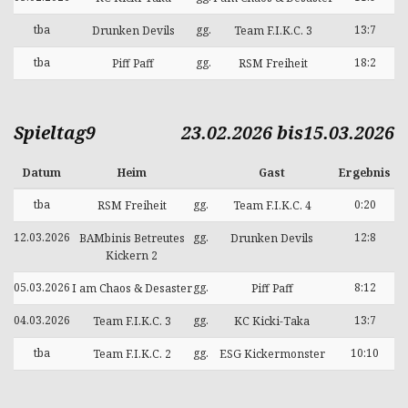
tba
gg.
13:7
Drunken Devils
Team F.I.K.C. 3
tba
gg.
18:2
Piff Paff
RSM Freiheit
Spieltag9
23.02.2026 bis15.03.2026
Datum
Heim
Gast
Ergebnis
tba
gg.
0:20
RSM Freiheit
Team F.I.K.C. 4
12.03.2026
gg.
12:8
BAMbinis Betreutes
Drunken Devils
Kickern 2
05.03.2026
gg.
8:12
I am Chaos & Desaster
Piff Paff
04.03.2026
gg.
13:7
Team F.I.K.C. 3
KC Kicki-Taka
tba
gg.
10:10
Team F.I.K.C. 2
ESG Kickermonster