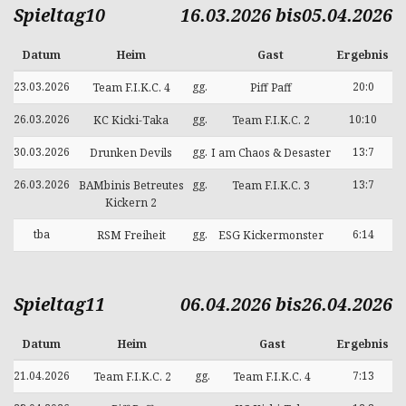
Spieltag10
16.03.2026 bis05.04.2026
Datum
Heim
Gast
Ergebnis
23.03.2026
gg.
20:0
Team F.I.K.C. 4
Piff Paff
26.03.2026
gg.
10:10
KC Kicki-Taka
Team F.I.K.C. 2
30.03.2026
gg.
13:7
Drunken Devils
I am Chaos & Desaster
26.03.2026
gg.
13:7
BAMbinis Betreutes
Team F.I.K.C. 3
Kickern 2
tba
gg.
6:14
RSM Freiheit
ESG Kickermonster
Spieltag11
06.04.2026 bis26.04.2026
Datum
Heim
Gast
Ergebnis
21.04.2026
gg.
7:13
Team F.I.K.C. 2
Team F.I.K.C. 4