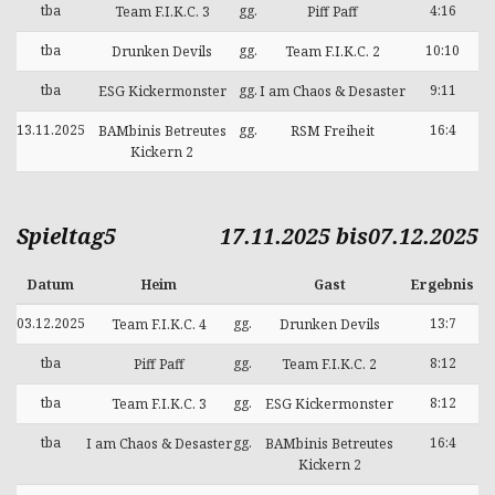
tba
gg.
4:16
Team F.I.K.C. 3
Piff Paff
tba
gg.
10:10
Drunken Devils
Team F.I.K.C. 2
tba
gg.
9:11
ESG Kickermonster
I am Chaos & Desaster
13.11.2025
gg.
16:4
BAMbinis Betreutes
RSM Freiheit
Kickern 2
Spieltag5
17.11.2025 bis07.12.2025
Datum
Heim
Gast
Ergebnis
03.12.2025
gg.
13:7
Team F.I.K.C. 4
Drunken Devils
tba
gg.
8:12
Piff Paff
Team F.I.K.C. 2
tba
gg.
8:12
Team F.I.K.C. 3
ESG Kickermonster
tba
gg.
16:4
I am Chaos & Desaster
BAMbinis Betreutes
Kickern 2