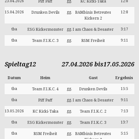
23.04.2026
gg.
12:8
Piff Paff
KC Kicki-Taka
15.04.2026
gg.
12:8
Drunken Devils
BAMbinis Betreutes
Kickern 2
tba
gg.
3:17
ESG Kickermonster
I am Chaos & Desaster
tba
gg.
9:11
Team F.I.K.C. 3
RSM Freiheit
Spieltag12
27.04.2026 bis17.05.2026
Datum
Heim
Gast
Ergebnis
tba
gg.
15:5
Team F.I.K.C. 4
Drunken Devils
tba
gg.
9:11
Piff Paff
I am Chaos & Desaster
13.05.2026
gg.
7:13
KC Kicki-Taka
Team F.I.K.C. 2
tba
gg.
13:7
ESG Kickermonster
Team F.I.K.C. 3
tba
gg.
5:15
RSM Freiheit
BAMbinis Betreutes