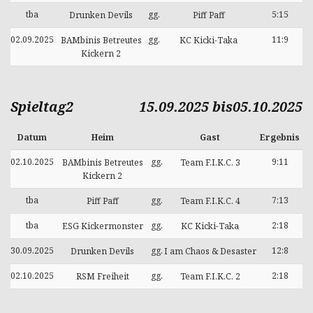
tba
gg.
5:15
Drunken Devils
Piff Paff
02.09.2025
gg.
11:9
BAMbinis Betreutes
KC Kicki-Taka
Kickern 2
Spieltag2
15.09.2025 bis05.10.2025
Datum
Heim
Gast
Ergebnis
02.10.2025
gg.
9:11
BAMbinis Betreutes
Team F.I.K.C. 3
Kickern 2
tba
gg.
7:13
Piff Paff
Team F.I.K.C. 4
tba
gg.
2:18
ESG Kickermonster
KC Kicki-Taka
30.09.2025
gg.
12:8
Drunken Devils
I am Chaos & Desaster
02.10.2025
gg.
2:18
RSM Freiheit
Team F.I.K.C. 2