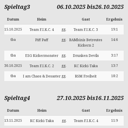
Spieltag3
06.10.2025 bis26.10.2025
Datum
Heim
Gast
Ergebnis
15.10.2025
gg.
19:1
Team F.I.K.C. 4
Team F.I.K.C. 3
tba
gg.
14:6
Piff Paff
BAMbinis Betreutes
Kickern 2
tba
gg.
3:17
ESG Kickermonster
Drunken Devils
30.10.2025
gg.
13:7
Team F.I.K.C. 2
KC Kicki-Taka
tba
gg.
18:2
I am Chaos & Desaster
RSM Freiheit
Spieltag4
27.10.2025 bis16.11.2025
Datum
Heim
Gast
Ergebnis
13.11.2025
gg.
11:9
KC Kicki-Taka
Team F.I.K.C. 4