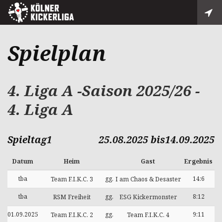
Spielplan
4. Liga A -Saison 2025/26 -
4. Liga A
Spieltag1
25.08.2025 bis14.09.2025
Datum
Heim
Gast
Ergebnis
tba
gg.
14:6
Team F.I.K.C. 3
I am Chaos & Desaster
tba
gg.
8:12
RSM Freiheit
ESG Kickermonster
01.09.2025
gg.
9:11
Team F.I.K.C. 2
Team F.I.K.C. 4