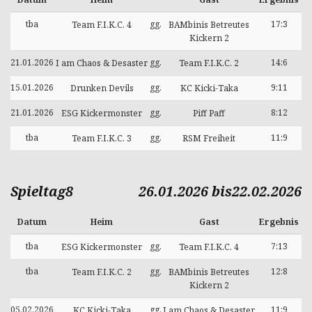
tba
gg.
17:3
Team F.I.K.C. 4
BAMbinis Betreutes
Kickern 2
21.01.2026
gg.
14:6
I am Chaos & Desaster
Team F.I.K.C. 2
15.01.2026
gg.
9:11
Drunken Devils
KC Kicki-Taka
21.01.2026
gg.
8:12
ESG Kickermonster
Piff Paff
tba
gg.
11:9
Team F.I.K.C. 3
RSM Freiheit
Spieltag8
26.01.2026 bis22.02.2026
Datum
Heim
Gast
Ergebnis
tba
gg.
7:13
ESG Kickermonster
Team F.I.K.C. 4
tba
gg.
12:8
Team F.I.K.C. 2
BAMbinis Betreutes
Kickern 2
05.02.2026
gg.
11:9
KC Kicki-Taka
I am Chaos & Desaster