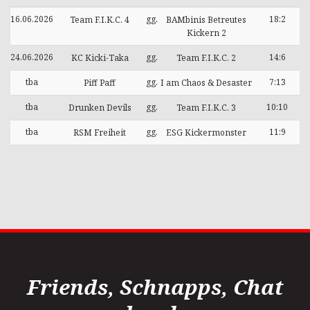
16.06.2026
gg.
18:2
Team F.I.K.C. 4
BAMbinis Betreutes
Kickern 2
24.06.2026
gg.
14:6
KC Kicki-Taka
Team F.I.K.C. 2
tba
gg.
7:13
Piff Paff
I am Chaos & Desaster
tba
gg.
10:10
Drunken Devils
Team F.I.K.C. 3
tba
gg.
11:9
RSM Freiheit
ESG Kickermonster
Friends, Schnapps, Chat