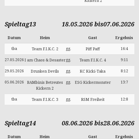
Kickern 2
Spieltag13
18.05.2026 bis07.06.2026
Datum
Heim
Gast
Ergebnis
tba
gg.
16:4
Team F.I.K.C. 2
Piff Paff
27.05.2026
gg.
9:11
I am Chaos & Desaster
Team F.I.K.C. 4
29.05.2026
gg.
8:12
Drunken Devils
KC Kicki-Taka
05.06.2026
gg.
13:7
BAMbinis Betreutes
ESG Kickermonster
Kickern 2
tba
gg.
12:8
Team F.I.K.C. 3
RSM Freiheit
Spieltag14
08.06.2026 bis28.06.2026
Datum
Heim
Gast
Ergebnis