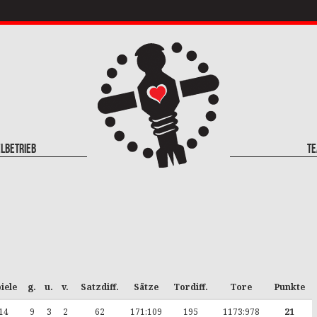
elbetrieb
T
iele
g.
u.
v.
Satzdiff.
Sätze
Tordiff.
Tore
Punkte
14
9
3
2
62
171:109
195
1173:978
21