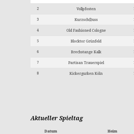
2
Vollpfosten
3
Kurzsch(l)uss
4
Old Fashioned Cologne
5
Blocktor Grünfeld
6
Brechstange Kalk
7
Partisan Trauerspiel
8
Kickergurken Köln
Aktueller Spieltag
Datum
Heim