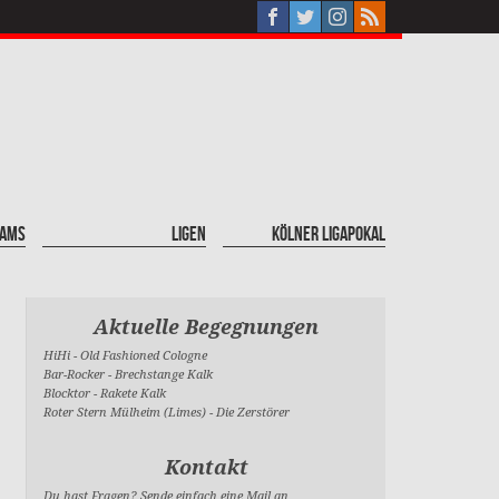
eams
Ligen
Kölner Ligapokal
Aktuelle Begegnungen
HiHi
-
Old Fashioned Cologne
Bar-Rocker
-
Brechstange Kalk
Blocktor
-
Rakete Kalk
Roter Stern Mülheim (Limes)
-
Die Zerstörer
Kontakt
Du hast Fragen? Sende einfach eine Mail an