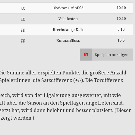
gg.
10:10
Blocktor Grünfeld
gg.
10:10
Vollpfosten
gg.
5:15
Brechstange Kalk
gg.
15:5
Kurzsch(l)uss
Spielplan anzeigen
: Die Summe aller erspielten Punkte, die größere Anzahl
pieler:Innen, die Satzdifferenz (+/-). Die Tordifferenz
ich, wird von der Ligaleitung ausgewertet, mit wie
tt über die Saison an den Spieltagen angetreten sind.
tzt hat, wird dann belohnt und besser platziert. (Dieser
ezeigt werden.)