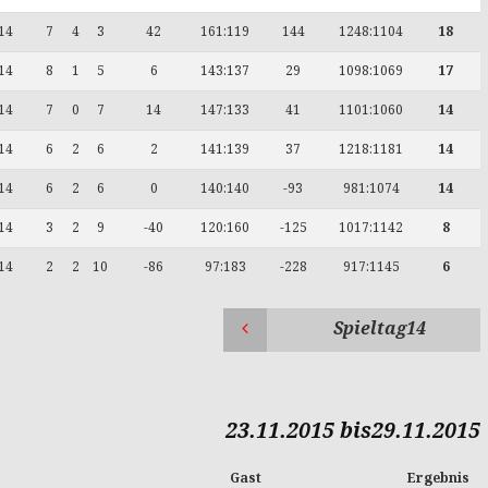
14
7
4
3
42
161:119
144
1248:1104
18
14
8
1
5
6
143:137
29
1098:1069
17
14
7
0
7
14
147:133
41
1101:1060
14
14
6
2
6
2
141:139
37
1218:1181
14
14
6
2
6
0
140:140
-93
981:1074
14
14
3
2
9
-40
120:160
-125
1017:1142
8
14
2
2
10
-86
97:183
-228
917:1145
6
Spieltag14
23.11.2015 bis29.11.2015
Gast
Ergebnis