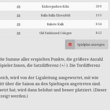
gg.
20:0
Kickergurken Köln
gg.
15:5
Balla Balla Ehrenfeld
gg.
6:14
Rakete Kalk
gg.
8:12
Old Fashioned Cologne
Spielplan anzeigen
: Die Summe aller erspielten Punkte, die größere Anzahl
pieler:Innen, die Satzdifferenz (+/-). Die Tordifferenz
ich, wird von der Ligaleitung ausgewertet, mit wie
tt über die Saison an den Spieltagen angetreten sind.
tzt hat, wird dann belohnt und besser platziert. (Dieser
ezeigt werden.)