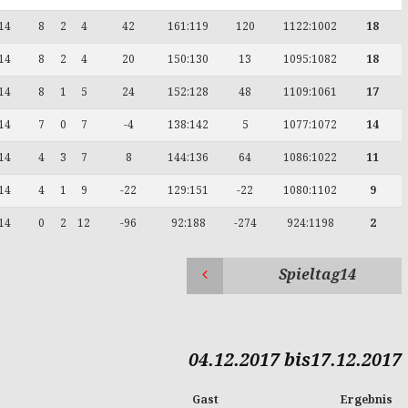
14
8
2
4
42
161:119
120
1122:1002
18
14
8
2
4
20
150:130
13
1095:1082
18
14
8
1
5
24
152:128
48
1109:1061
17
14
7
0
7
-4
138:142
5
1077:1072
14
14
4
3
7
8
144:136
64
1086:1022
11
14
4
1
9
-22
129:151
-22
1080:1102
9
14
0
2
12
-96
92:188
-274
924:1198
2
Spieltag14
04.12.2017 bis17.12.2017
Gast
Ergebnis