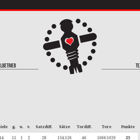
elbetrieb
T
iele
g.
u.
v.
Satzdiff.
Sätze
Tordiff.
Tore
Punkte
14
11
1
2
28
154:126
46
1066:1020
23