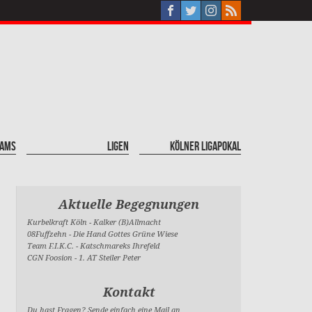
eams
Ligen
Kölner Ligapokal
Aktuelle Begegnungen
Kurbelkraft Köln
-
Kalker (B)Allmacht
08Fuffzehn
-
Die Hand Gottes Grüne Wiese
Team F.I.K.C.
-
Katschmareks Ihrefeld
CGN Foosion
-
1. AT Steiler Peter
Kontakt
Du hast Fragen? Sende einfach eine Mail an