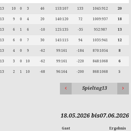
13
10
0
3
46
153:107
133
1045:912
20
13
9
0
4
20
140:120
72
1009:937
18
13
6
1
6
-10
125:135
-35
952:987
13
13
6
0
7
30
145:115
94
1035:941
12
13
4
0
9
-62
99:161
-184
870:1054
8
13
3
0
10
-62
99:161
-220
848:1068
6
13
2
1
10
-68
96:164
-200
868:1068
5
Spieltag13
18.05.2026 bis07.06.2026
Gast
Ergebnis