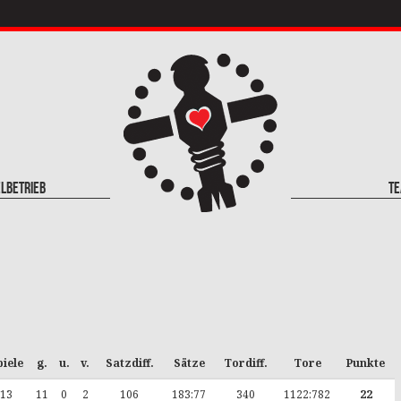
elbetrieb
T
piele
g.
u.
v.
Satzdiff.
Sätze
Tordiff.
Tore
Punkte
13
11
0
2
106
183:77
340
1122:782
22