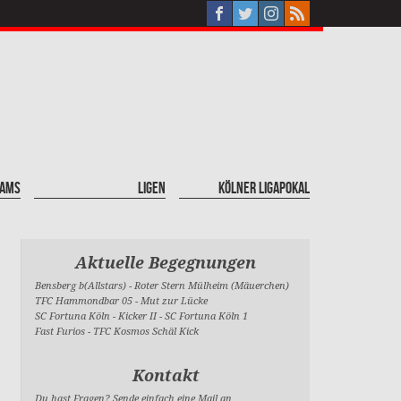
eams
Ligen
Kölner Ligapokal
Aktuelle Begegnungen
Bensberg b(Allstars)
-
Roter Stern Mülheim (Mäuerchen)
TFC Hammondbar 05
-
Mut zur Lücke
SC Fortuna Köln - Kicker II
-
SC Fortuna Köln 1
Fast Furios
-
TFC Kosmos Schäl Kick
Kontakt
Du hast Fragen? Sende einfach eine Mail an