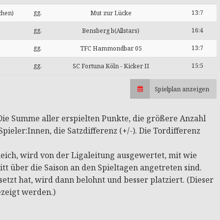
gg.
13:7
chen)
Mut zur Lücke
gg.
16:4
Bensberg b(Allstars)
gg.
13:7
TFC Hammondbar 05
gg.
15:5
SC Fortuna Köln - Kicker II
Spielplan anzeigen
: Die Summe aller erspielten Punkte, die größere Anzahl
pieler:Innen, die Satzdifferenz (+/-). Die Tordifferenz
ich, wird von der Ligaleitung ausgewertet, mit wie
tt über die Saison an den Spieltagen angetreten sind.
tzt hat, wird dann belohnt und besser platziert. (Dieser
ezeigt werden.)