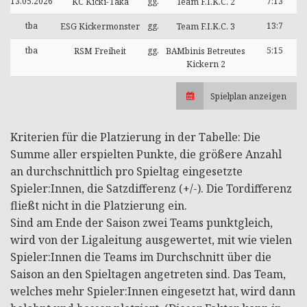
13.05.2026
gg.
7:13
KC Kicki-Taka
Team F.I.K.C. 2
tba
gg.
13:7
ESG Kickermonster
Team F.I.K.C. 3
tba
gg.
5:15
RSM Freiheit
BAMbinis Betreutes
Kickern 2
Spielplan anzeigen
Kriterien für die Platzierung in der Tabelle: Die
Summe aller erspielten Punkte, die größere Anzahl
an durchschnittlich pro Spieltag eingesetzte
Spieler:Innen, die Satzdifferenz (+/-). Die Tordifferenz
fließt nicht in die Platzierung ein.
Sind am Ende der Saison zwei Teams punktgleich,
wird von der Ligaleitung ausgewertet, mit wie vielen
Spieler:Innen die Teams im Durchschnitt über die
Saison an den Spieltagen angetreten sind. Das Team,
welches mehr Spieler:Innen eingesetzt hat, wird dann