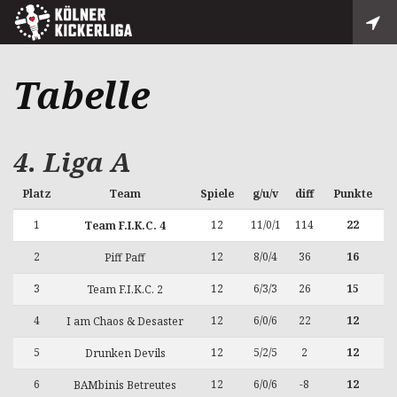
Tabelle
4. Liga A
Platz
Team
Spiele
g/u/v
diff
Punkte
1
12
11/0/1
114
22
Team F.I.K.C. 4
2
12
8/0/4
36
16
Piff Paff
3
12
6/3/3
26
15
Team F.I.K.C. 2
4
12
6/0/6
22
12
I am Chaos & Desaster
5
12
5/2/5
2
12
Drunken Devils
6
12
6/0/6
-8
12
BAMbinis Betreutes