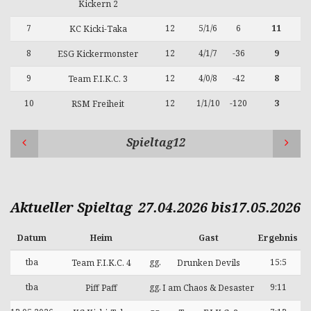
Kickern 2
7
12
5/1/6
6
11
KC Kicki-Taka
8
12
4/1/7
-36
9
ESG Kickermonster
9
12
4/0/8
-42
8
Team F.I.K.C. 3
10
12
1/1/10
-120
3
RSM Freiheit
Spieltag12
Aktueller Spieltag
27.04.2026 bis17.05.2026
Datum
Heim
Gast
Ergebnis
tba
gg.
15:5
Team F.I.K.C. 4
Drunken Devils
tba
gg.
9:11
Piff Paff
I am Chaos & Desaster