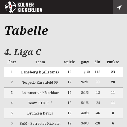
Tabelle
4. Liga C
Platz
Team
Spiele
g/u/v
diff
Punkte
1
12
11/1/0
118
23
Bensberg b(Allstars)
2
12
9/2/1
98
20
Torpedo Ehrenfeld 09
3
12
5/1/6
-12
11
Lokomotive Kölschbar
4
12
5/1/6
-24
11
Team F.I.K.C. ²
5
12
4/0/8
-46
8
Drunken Devils
6
12
3/0/9
-28
6
BAM - Betreutes Kickern