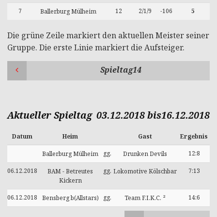
7
12
2/1/9
-106
5
Ballerburg Mülheim
Die grüne Zeile markiert den aktuellen Meister seiner
Gruppe. Die erste Linie markiert die Aufsteiger.
Spieltag14
Aktueller Spieltag
03.12.2018 bis16.12.2018
Datum
Heim
Gast
Ergebnis
gg.
12:8
Ballerburg Mülheim
Drunken Devils
06.12.2018
gg.
7:13
BAM - Betreutes
Lokomotive Kölschbar
Kickern
06.12.2018
gg.
14:6
Bensberg b(Allstars)
Team F.I.K.C. ²