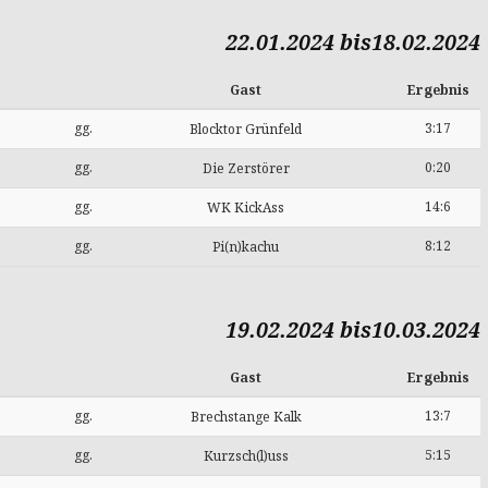
22.01.2024 bis18.02.2024
Gast
Ergebnis
gg.
3:17
Blocktor Grünfeld
gg.
0:20
Die Zerstörer
gg.
14:6
WK KickAss
gg.
8:12
Pi(n)kachu
19.02.2024 bis10.03.2024
Gast
Ergebnis
gg.
13:7
Brechstange Kalk
gg.
5:15
Kurzsch(l)uss