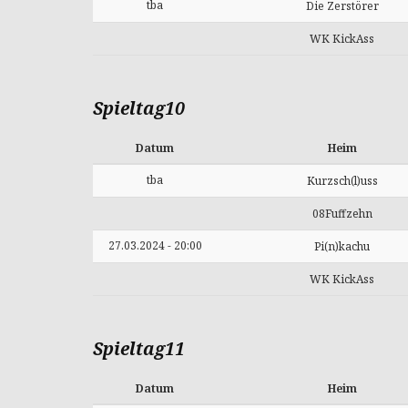
tba
Die Zerstörer
WK KickAss
Spieltag10
Datum
Heim
tba
Kurzsch(l)uss
08Fuffzehn
27.03.2024 - 20:00
Pi(n)kachu
WK KickAss
Spieltag11
Datum
Heim