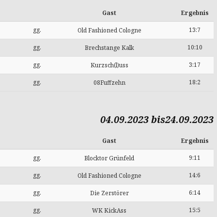
Gast
Ergebnis
gg.
13:7
Old Fashioned Cologne
gg.
10:10
Brechstange Kalk
gg.
3:17
Kurzsch(l)uss
gg.
18:2
08Fuffzehn
04.09.2023 bis24.09.2023
Gast
Ergebnis
gg.
9:11
Blocktor Grünfeld
gg.
14:6
Old Fashioned Cologne
gg.
6:14
Die Zerstörer
gg.
15:5
WK KickAss