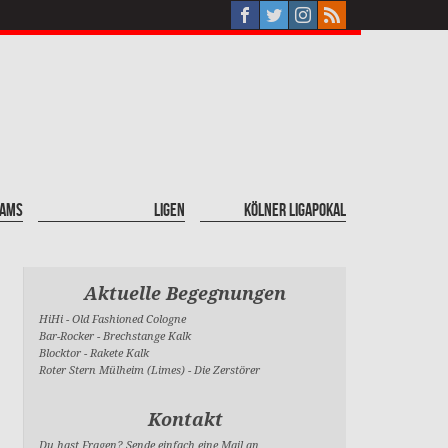
eams
Ligen
Kölner Ligapokal
Aktuelle Begegnungen
HiHi
-
Old Fashioned Cologne
Bar-Rocker
-
Brechstange Kalk
Blocktor
-
Rakete Kalk
Roter Stern Mülheim (Limes)
-
Die Zerstörer
Kontakt
Du hast Fragen? Sende einfach eine Mail an