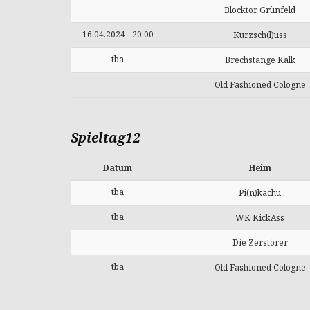
Blocktor Grünfeld
16.04.2024 - 20:00
Kurzsch(l)uss
tba
Brechstange Kalk
Old Fashioned Cologne
Spieltag12
Datum
Heim
tba
Pi(n)kachu
tba
WK KickAss
Die Zerstörer
tba
Old Fashioned Cologne