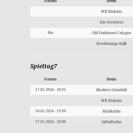
Datum
Heim
WK KickAss
Die Zerstörer
tba
Old Fashioned Cologne
Brechstange Kalk
Spieltag7
Datum
Heim
17.01.2024 - 20:01
Blocktor Grünfeld
WK KickAss
10.01.2024 - 19:30
Pi(n)kachu
17.01.2024 - 20:00
08Fuffzehn