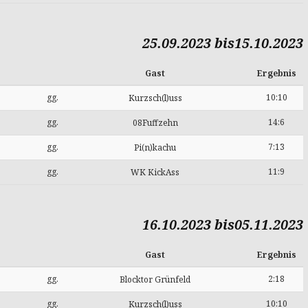
25.09.2023 bis15.10.2023
Gast
Ergebnis
gg.
10:10
Kurzsch(l)uss
gg.
14:6
08Fuffzehn
gg.
7:13
Pi(n)kachu
gg.
11:9
WK KickAss
16.10.2023 bis05.11.2023
Gast
Ergebnis
gg.
2:18
Blocktor Grünfeld
gg.
10:10
Kurzsch(l)uss