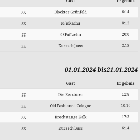
Gast
Ergebnis
gg.
6:14
Blocktor Grünfeld
gg.
8:12
Pi(n)kachu
gg.
20:0
08Fuffzehn
gg.
2:18
Kurzsch(l)uss
01.01.2024 bis21.01.2024
Gast
Ergebnis
gg.
12:8
Die Zerstörer
gg.
10:10
Old Fashioned Cologne
gg.
17:3
Brechstange Kalk
gg.
6:14
Kurzsch(l)uss