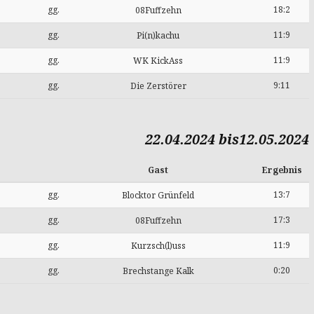
gg.
18:2
08Fuffzehn
gg.
11:9
Pi(n)kachu
gg.
11:9
WK KickAss
gg.
9:11
Die Zerstörer
22.04.2024 bis12.05.2024
Gast
Ergebnis
gg.
13:7
Blocktor Grünfeld
gg.
17:3
08Fuffzehn
gg.
11:9
Kurzsch(l)uss
gg.
0:20
Brechstange Kalk