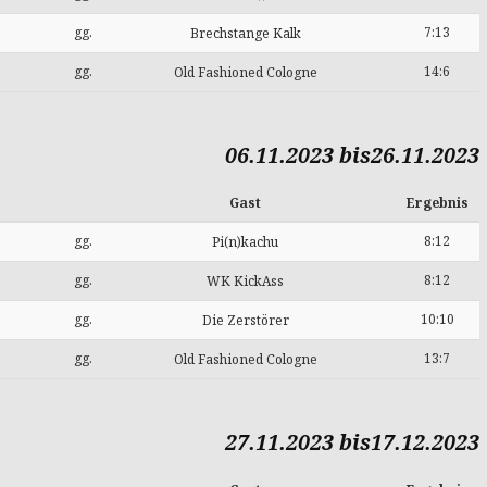
gg.
7:13
Brechstange Kalk
gg.
14:6
Old Fashioned Cologne
06.11.2023 bis26.11.2023
Gast
Ergebnis
gg.
8:12
Pi(n)kachu
gg.
8:12
WK KickAss
gg.
10:10
Die Zerstörer
gg.
13:7
Old Fashioned Cologne
27.11.2023 bis17.12.2023