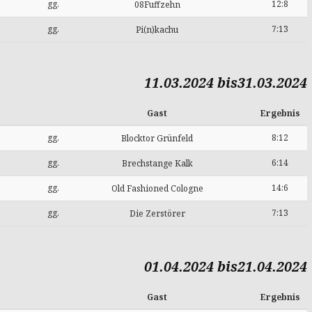
gg.
12:8
08Fuffzehn
gg.
7:13
Pi(n)kachu
11.03.2024 bis31.03.2024
Gast
Ergebnis
gg.
8:12
Blocktor Grünfeld
gg.
6:14
Brechstange Kalk
gg.
14:6
Old Fashioned Cologne
gg.
7:13
Die Zerstörer
01.04.2024 bis21.04.2024
Gast
Ergebnis