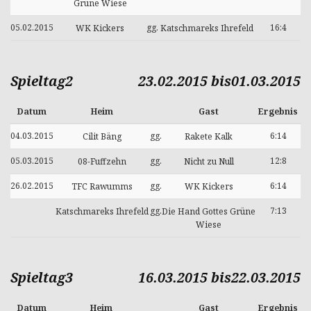
Grüne Wiese
05.02.2015
gg.
16:4
WK Kickers
Katschmareks Ihrefeld
Spieltag2
23.02.2015 bis01.03.2015
Datum
Heim
Gast
Ergebnis
04.03.2015
gg.
6:14
Cilit Bäng
Rakete Kalk
05.03.2015
gg.
12:8
08-Fuffzehn
Nicht zu Null
26.02.2015
gg.
6:14
TFC Rawumms
WK Kickers
gg.
7:13
Katschmareks Ihrefeld
Die Hand Gottes Grüne
Wiese
Spieltag3
16.03.2015 bis22.03.2015
Datum
Heim
Gast
Ergebnis