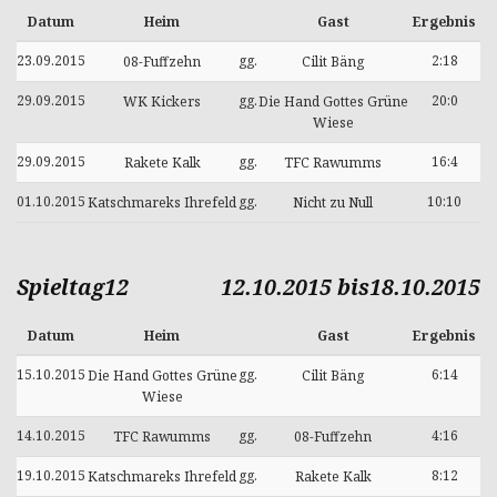
Datum
Heim
Gast
Ergebnis
23.09.2015
gg.
2:18
08-Fuffzehn
Cilit Bäng
29.09.2015
gg.
20:0
WK Kickers
Die Hand Gottes Grüne
Wiese
29.09.2015
gg.
16:4
Rakete Kalk
TFC Rawumms
01.10.2015
gg.
10:10
Katschmareks Ihrefeld
Nicht zu Null
Spieltag12
12.10.2015 bis18.10.2015
Datum
Heim
Gast
Ergebnis
15.10.2015
gg.
6:14
Die Hand Gottes Grüne
Cilit Bäng
Wiese
14.10.2015
gg.
4:16
TFC Rawumms
08-Fuffzehn
19.10.2015
gg.
8:12
Katschmareks Ihrefeld
Rakete Kalk