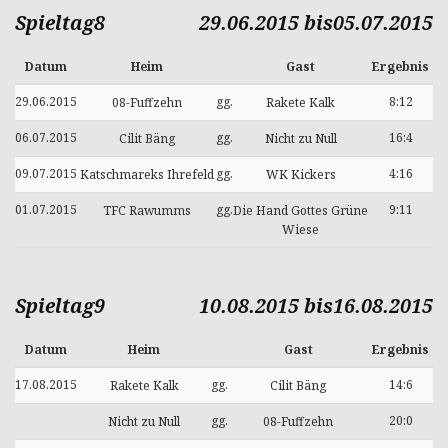
Spieltag8
29.06.2015 bis05.07.2015
Datum
Heim
Gast
Ergebnis
29.06.2015
gg.
8:12
08-Fuffzehn
Rakete Kalk
06.07.2015
gg.
16:4
Cilit Bäng
Nicht zu Null
09.07.2015
gg.
4:16
Katschmareks Ihrefeld
WK Kickers
01.07.2015
gg.
9:11
TFC Rawumms
Die Hand Gottes Grüne
Wiese
Spieltag9
10.08.2015 bis16.08.2015
Datum
Heim
Gast
Ergebnis
17.08.2015
gg.
14:6
Rakete Kalk
Cilit Bäng
gg.
20:0
Nicht zu Null
08-Fuffzehn