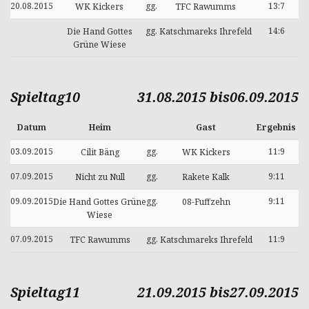
20.08.2015
gg.
13:7
WK Kickers
TFC Rawumms
gg.
14:6
Die Hand Gottes
Katschmareks Ihrefeld
Grüne Wiese
Spieltag10
31.08.2015 bis06.09.2015
Datum
Heim
Gast
Ergebnis
03.09.2015
gg.
11:9
Cilit Bäng
WK Kickers
07.09.2015
gg.
9:11
Nicht zu Null
Rakete Kalk
09.09.2015
gg.
9:11
Die Hand Gottes Grüne
08-Fuffzehn
Wiese
07.09.2015
gg.
11:9
TFC Rawumms
Katschmareks Ihrefeld
Spieltag11
21.09.2015 bis27.09.2015