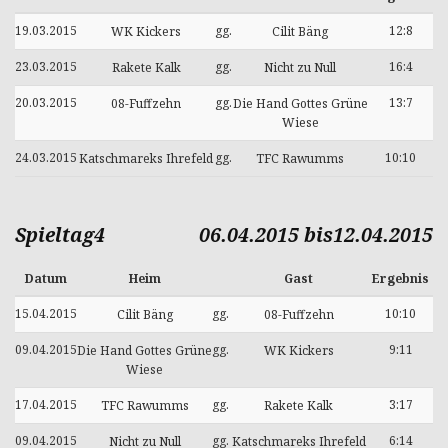
19.03.2015
gg.
12:8
WK Kickers
Cilit Bäng
23.03.2015
gg.
16:4
Rakete Kalk
Nicht zu Null
20.03.2015
gg.
13:7
08-Fuffzehn
Die Hand Gottes Grüne
Wiese
24.03.2015
gg.
10:10
Katschmareks Ihrefeld
TFC Rawumms
Spieltag4
06.04.2015 bis12.04.2015
Datum
Heim
Gast
Ergebnis
15.04.2015
gg.
10:10
Cilit Bäng
08-Fuffzehn
09.04.2015
gg.
9:11
Die Hand Gottes Grüne
WK Kickers
Wiese
17.04.2015
gg.
3:17
TFC Rawumms
Rakete Kalk
09.04.2015
gg.
6:14
Nicht zu Null
Katschmareks Ihrefeld