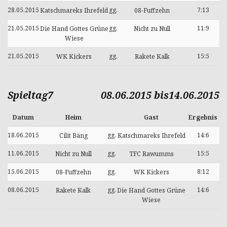
28.05.2015
gg.
7:13
Katschmareks Ihrefeld
08-Fuffzehn
21.05.2015
gg.
11:9
Die Hand Gottes Grüne
Nicht zu Null
Wiese
21.05.2015
gg.
15:5
WK Kickers
Rakete Kalk
Spieltag7
08.06.2015 bis14.06.2015
Datum
Heim
Gast
Ergebnis
18.06.2015
gg.
14:6
Cilit Bäng
Katschmareks Ihrefeld
11.06.2015
gg.
15:5
Nicht zu Null
TFC Rawumms
15.06.2015
gg.
8:12
08-Fuffzehn
WK Kickers
08.06.2015
gg.
14:6
Rakete Kalk
Die Hand Gottes Grüne
Wiese