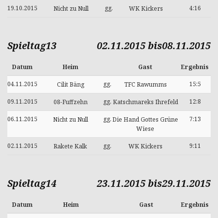
19.10.2015
gg.
4:16
Nicht zu Null
WK Kickers
Spieltag13
02.11.2015 bis08.11.2015
Datum
Heim
Gast
Ergebnis
04.11.2015
gg.
15:5
Cilit Bäng
TFC Rawumms
09.11.2015
gg.
12:8
08-Fuffzehn
Katschmareks Ihrefeld
06.11.2015
gg.
7:13
Nicht zu Null
Die Hand Gottes Grüne
Wiese
02.11.2015
gg.
9:11
Rakete Kalk
WK Kickers
Spieltag14
23.11.2015 bis29.11.2015
Datum
Heim
Gast
Ergebnis