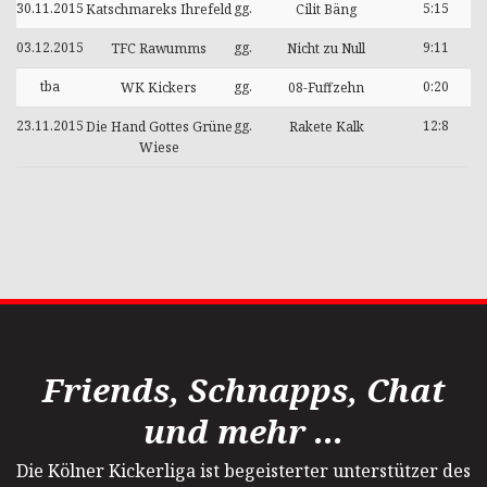
30.11.2015
gg.
5:15
Katschmareks Ihrefeld
Cilit Bäng
03.12.2015
gg.
9:11
TFC Rawumms
Nicht zu Null
tba
gg.
0:20
WK Kickers
08-Fuffzehn
23.11.2015
gg.
12:8
Die Hand Gottes Grüne
Rakete Kalk
Wiese
Friends, Schnapps, Chat
und mehr ...
Die Kölner Kickerliga ist begeisterter unterstützer des