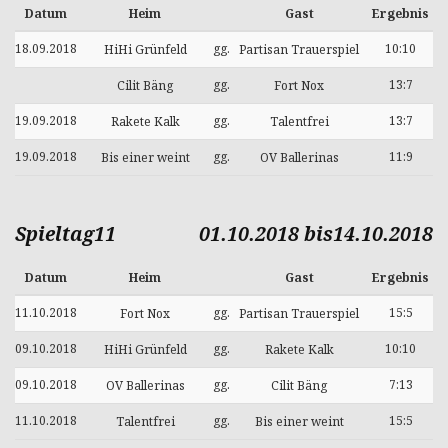
Datum
Heim
Gast
Ergebnis
18.09.2018
gg.
10:10
HiHi Grünfeld
Partisan Trauerspiel
gg.
13:7
Cilit Bäng
Fort Nox
19.09.2018
gg.
13:7
Rakete Kalk
Talentfrei
19.09.2018
gg.
11:9
Bis einer weint
OV Ballerinas
Spieltag11
01.10.2018 bis14.10.2018
Datum
Heim
Gast
Ergebnis
11.10.2018
gg.
15:5
Fort Nox
Partisan Trauerspiel
09.10.2018
gg.
10:10
HiHi Grünfeld
Rakete Kalk
09.10.2018
gg.
7:13
OV Ballerinas
Cilit Bäng
11.10.2018
gg.
15:5
Talentfrei
Bis einer weint