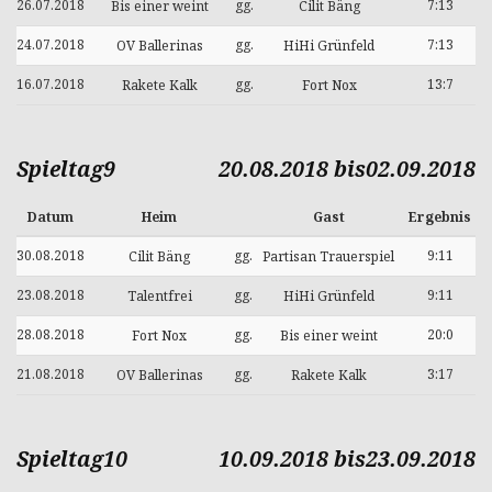
26.07.2018
gg.
7:13
Bis einer weint
Cilit Bäng
24.07.2018
gg.
7:13
OV Ballerinas
HiHi Grünfeld
16.07.2018
gg.
13:7
Rakete Kalk
Fort Nox
Spieltag9
20.08.2018 bis02.09.2018
Datum
Heim
Gast
Ergebnis
30.08.2018
gg.
9:11
Cilit Bäng
Partisan Trauerspiel
23.08.2018
gg.
9:11
Talentfrei
HiHi Grünfeld
28.08.2018
gg.
20:0
Fort Nox
Bis einer weint
21.08.2018
gg.
3:17
OV Ballerinas
Rakete Kalk
Spieltag10
10.09.2018 bis23.09.2018