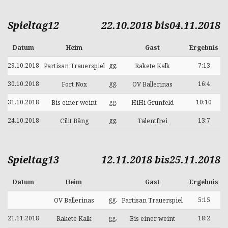
Spieltag12
22.10.2018 bis04.11.2018
Datum
Heim
Gast
Ergebnis
29.10.2018
gg.
7:13
Partisan Trauerspiel
Rakete Kalk
30.10.2018
gg.
16:4
Fort Nox
OV Ballerinas
31.10.2018
gg.
10:10
Bis einer weint
HiHi Grünfeld
24.10.2018
gg.
13:7
Cilit Bäng
Talentfrei
Spieltag13
12.11.2018 bis25.11.2018
Datum
Heim
Gast
Ergebnis
gg.
5:15
OV Ballerinas
Partisan Trauerspiel
21.11.2018
gg.
18:2
Rakete Kalk
Bis einer weint