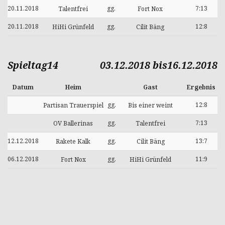
20.11.2018
gg.
7:13
Talentfrei
Fort Nox
20.11.2018
gg.
12:8
HiHi Grünfeld
Cilit Bäng
Spieltag14
03.12.2018 bis16.12.2018
Datum
Heim
Gast
Ergebnis
gg.
12:8
Partisan Trauerspiel
Bis einer weint
gg.
7:13
OV Ballerinas
Talentfrei
12.12.2018
gg.
13:7
Rakete Kalk
Cilit Bäng
06.12.2018
gg.
11:9
Fort Nox
HiHi Grünfeld