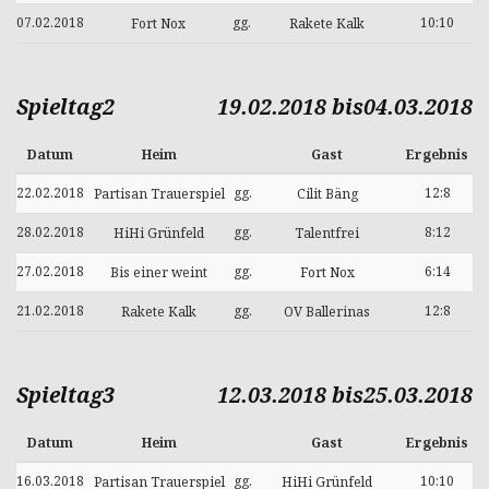
07.02.2018
gg.
10:10
Fort Nox
Rakete Kalk
Spieltag2
19.02.2018 bis04.03.2018
Datum
Heim
Gast
Ergebnis
22.02.2018
gg.
12:8
Partisan Trauerspiel
Cilit Bäng
28.02.2018
gg.
8:12
HiHi Grünfeld
Talentfrei
27.02.2018
gg.
6:14
Bis einer weint
Fort Nox
21.02.2018
gg.
12:8
Rakete Kalk
OV Ballerinas
Spieltag3
12.03.2018 bis25.03.2018
Datum
Heim
Gast
Ergebnis
16.03.2018
gg.
10:10
Partisan Trauerspiel
HiHi Grünfeld