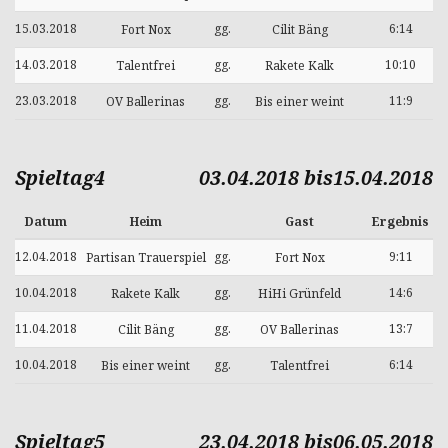
15.03.2018
gg.
6:14
Fort Nox
Cilit Bäng
14.03.2018
gg.
10:10
Talentfrei
Rakete Kalk
23.03.2018
gg.
11:9
OV Ballerinas
Bis einer weint
Spieltag4
03.04.2018 bis15.04.2018
Datum
Heim
Gast
Ergebnis
12.04.2018
gg.
9:11
Partisan Trauerspiel
Fort Nox
10.04.2018
gg.
14:6
Rakete Kalk
HiHi Grünfeld
11.04.2018
gg.
13:7
Cilit Bäng
OV Ballerinas
10.04.2018
gg.
6:14
Bis einer weint
Talentfrei
Spieltag5
23.04.2018 bis06.05.2018