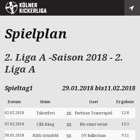
Spielplan
2. Liga A -Saison 2018 - 2.
Liga A
Spieltag1
29.01.2018 bis11.02.2018
Datum
Heim
Gast
Ergebnis
02.02.2018
gg.
12:8
Talentfrei
Partisan Trauerspiel
07.02.2018
gg.
15:5
Cilit Bäng
Bis einer weint
30.01.2018
gg.
9:11
HiHi Grünfeld
OV Ballerinas