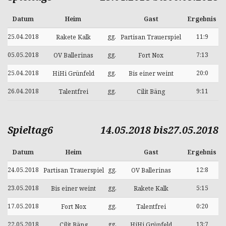
Datum
Heim
Gast
Ergebnis
25.04.2018
gg.
11:9
Rakete Kalk
Partisan Trauerspiel
05.05.2018
gg.
7:13
OV Ballerinas
Fort Nox
25.04.2018
gg.
20:0
HiHi Grünfeld
Bis einer weint
26.04.2018
gg.
9:11
Talentfrei
Cilit Bäng
Spieltag6
14.05.2018 bis27.05.2018
Datum
Heim
Gast
Ergebnis
24.05.2018
gg.
12:8
Partisan Trauerspiel
OV Ballerinas
23.05.2018
gg.
5:15
Bis einer weint
Rakete Kalk
17.05.2018
gg.
0:20
Fort Nox
Talentfrei
22.05.2018
gg.
13:7
Cilit Bäng
HiHi Grünfeld