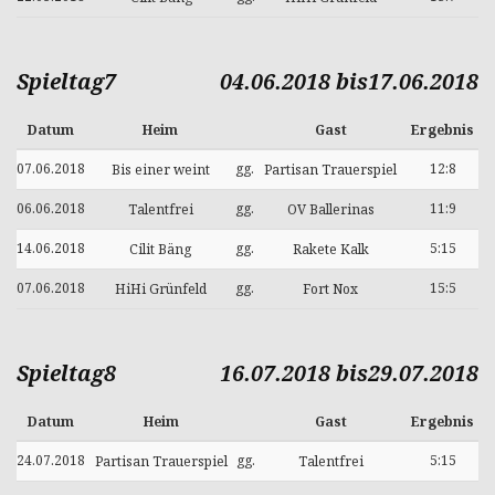
Spieltag7
04.06.2018 bis17.06.2018
Datum
Heim
Gast
Ergebnis
07.06.2018
gg.
12:8
Bis einer weint
Partisan Trauerspiel
06.06.2018
gg.
11:9
Talentfrei
OV Ballerinas
14.06.2018
gg.
5:15
Cilit Bäng
Rakete Kalk
07.06.2018
gg.
15:5
HiHi Grünfeld
Fort Nox
Spieltag8
16.07.2018 bis29.07.2018
Datum
Heim
Gast
Ergebnis
24.07.2018
gg.
5:15
Partisan Trauerspiel
Talentfrei