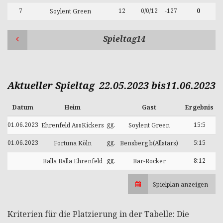
7
12
0/0/12
-127
0
Soylent Green
Spieltag14
Aktueller Spieltag
22.05.2023 bis11.06.2023
Datum
Heim
Gast
Ergebnis
01.06.2023
gg.
15:5
Ehrenfeld AssKickers
Soylent Green
01.06.2023
gg.
5:15
Fortuna Köln
Bensberg b(Allstars)
gg.
8:12
Balla Balla Ehrenfeld
Bar-Rocker
Spielplan anzeigen
Kriterien für die Platzierung in der Tabelle: Die