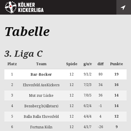
Tabelle
3. Liga C
Platz
Team
Spiele
g/u/v
diff
Punkte
1
12
9/1/2
80
19
Bar-Rocker
2
12
7/2/3
34
16
Ehrenfeld AssKickers
3
12
7/0/5
36
14
Mut zur Lücke
4
12
6/2/4
-1
14
Bensberg b(Allstars)
5
12
4/4/4
4
12
Balla Balla Ehrenfeld
6
12
4/1/7
-26
9
Fortuna Köln