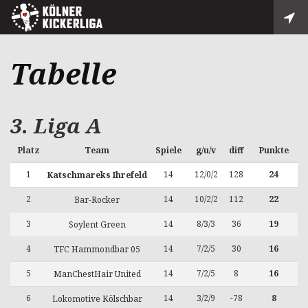
Tabelle
3. Liga A
Platz
Team
Spiele
g/u/v
diff
Punkte
1
14
12/0/2
128
24
Katschmareks Ihrefeld
2
14
10/2/2
112
22
Bar-Rocker
3
14
8/3/3
36
19
Soylent Green
4
14
7/2/5
30
16
TFC Hammondbar 05
5
14
7/2/5
8
16
ManChestHair United
6
14
3/2/9
-78
8
Lokomotive Kölschbar