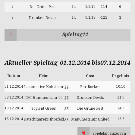
7
14
2/2/10
-114
6
Die Grüne Pest
8
14
0/1/13
-122
1
Drunken Devils
Spieltag14
Aktueller Spieltag
01.12.2014 bis07.12.2014
Datum
Heim
Gast
Ergebnis
01.12.2014
gg.
10:10
Lokomotive Kölschbar
Bar-Rocker
08.12.2014
gg.
11:9
TFC Hammondbar 05
Drunken Devils
10.12.2014
gg.
14:6
Soylent Green
Die Grüne Pest
15.12.2014
gg.
15:5
Katschmareks Ihrefeld
ManChestHair United
Spielplan anzeigen